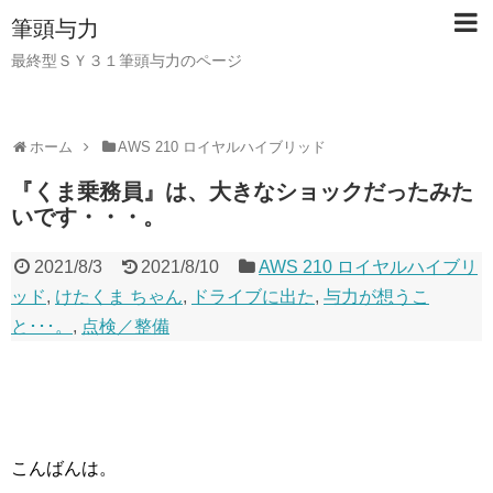
筆頭与力
最終型ＳＹ３１筆頭与力のページ
ホーム
AWS 210 ロイヤルハイブリッド
『くま乗務員』は、大きなショックだったみた
いです・・・。
2021/8/3
2021/8/10
AWS 210 ロイヤルハイブリ
ッド
,
けたくま ちゃん
,
ドライブに出た
,
与力が想うこ
と･･･。
,
点検／整備
こんばんは。