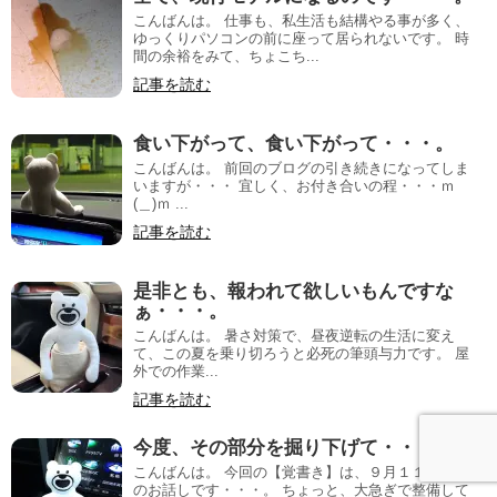
こんばんは。 仕事も、私生活も結構やる事が多く、
ゆっくりパソコンの前に座って居られないです。 時
間の余裕をみて、ちょこち...
記事を読む
食い下がって、食い下がって・・・。
こんばんは。 前回のブログの引き続きになってしま
いますが・・・ 宜しく、お付き合いの程・・・ｍ
(＿)ｍ ...
記事を読む
是非とも、報われて欲しいもんですな
ぁ・・・。
こんばんは。 暑さ対策で、昼夜逆転の生活に変え
て、この夏を乗り切ろうと必死の筆頭与力です。 屋
外での作業...
記事を読む
今度、その部分を掘り下げて・・・。
こんばんは。 今回の【覚書き】は、９月１１日 (金)
のお話しです・・・。 ちょっと、大急ぎで整備して