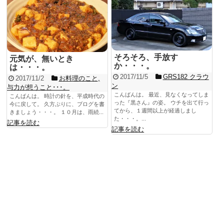
そろそろ、手放す
元気が、無いとき
か・・・。
は・・・。
2017/11/5
GRS182 クラウ
2017/11/2
お料理のこと
,
ン
与力が想うこと･･･。
こんばんは。 最近、見なくなってしま
こんばんは。 時計の針を、平成時代の
った『黒さん』の姿。 ウチを出て行っ
今に戻して。 久方ぶりに、ブログを書
てから、１週間以上が経過しまし
きましょう・・・。 １０月は、雨続...
た・・・。...
記事を読む
記事を読む