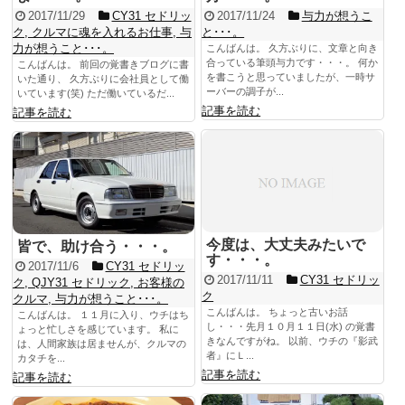
2017/11/29
CY31 セドリッ
2017/11/24
与力が想うこ
ク
,
クルマに魂を入れるお仕事
,
与
と･･･。
力が想うこと･･･。
こんばんは。 久方ぶりに、文章と向き
合っている筆頭与力です・・・。 何か
こんばんは。 前回の覚書きブログに書
を書こうと思っていましたが、一時サ
いた通り、 久方ぶりに会社員として働
ーバーの調子が...
いています(笑) ただ働いているだ...
記事を読む
記事を読む
今度は、大丈夫みたいで
皆で、助け合う・・・。
す・・・。
2017/11/6
CY31 セドリッ
2017/11/11
CY31 セドリッ
ク
,
QJY31 セドリック
,
お客様の
ク
クルマ
,
与力が想うこと･･･。
こんばんは。 ちょっと古いお話
こんばんは。 １１月に入り、ウチはち
し・・・先月１０月１１日(水) の覚書
ょっと忙しさを感じています。 私に
きなんですがね。 以前、ウチの『影武
は、人間家族は居ませんが、クルマの
者』にＬ...
カタチを...
記事を読む
記事を読む