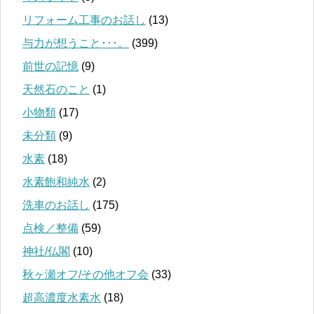
リフォーム工事のお話し
(13)
与力が想うこと･･･。
(399)
前世の記憶
(9)
天然石のこと
(1)
小物類
(17)
未分類
(9)
水素
(18)
水素飽和純水
(2)
洗車のお話し
(175)
点検／整備
(59)
神社/仏閣
(10)
秋ヶ瀬オフ/その他オフ会
(33)
超高濃度水素水
(18)