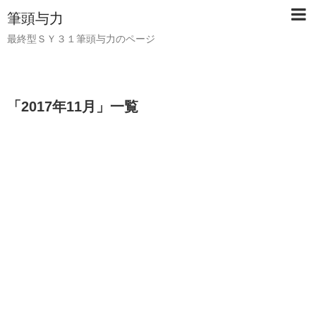
筆頭与力
最終型ＳＹ３１筆頭与力のページ
「
2017年11月
」
一覧