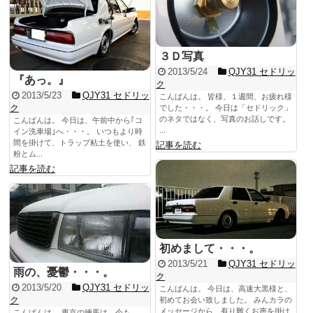
３Ｄ写真
2013/5/24
QJY31 セドリッ
『あっ。』
ク
2013/5/23
QJY31 セドリッ
こんばんは。 皆様、１週間、お疲れ様
ク
でした・・・。 今日は「セドリック」
のネタではなく、写真のお話しです。
こんばんは。 今日は、午前中から｢コ
...
イン洗車場｣へ・・・。 いつもより時
間を掛けて、トラップ粘土を使い、 鉄
記事を読む
粉とム...
記事を読む
初めまして・・・。
2013/5/21
QJY31 セドリッ
雨の、憂鬱・・・。
ク
2013/5/20
QJY31 セドリッ
こんばんは。 今日は、高速大黒様と、
ク
初めてお会い致しました。 みんカラの
メッセージから、有り難くお声を掛け
こんばんは。 東京の練馬は、今も、