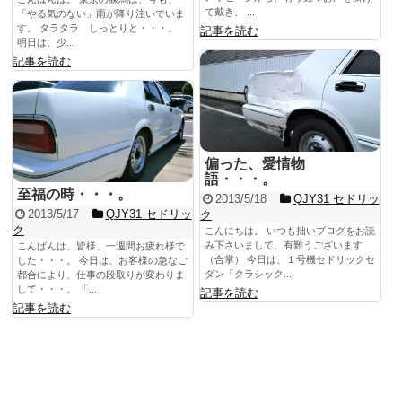
て戴き、 ...
「やる気のない」雨が降り注いでいま
す。 タラタラ しっとりと・・・。
記事を読む
明日は、少...
記事を読む
偏った、愛情物
語・・・。
至福の時・・・。
2013/5/18
QJY31 セドリッ
2013/5/17
QJY31 セドリッ
ク
ク
こんにちは。 いつも拙いブログをお読
み下さいまして、有難うございます
こんばんは、皆様、一週間お疲れ様で
（合掌） 今日は、１号機セドリックセ
した・・・。 今日は、お客様の急なご
ダン「クラシック...
都合により、仕事の段取りが変わりま
して・・・。 「...
記事を読む
記事を読む