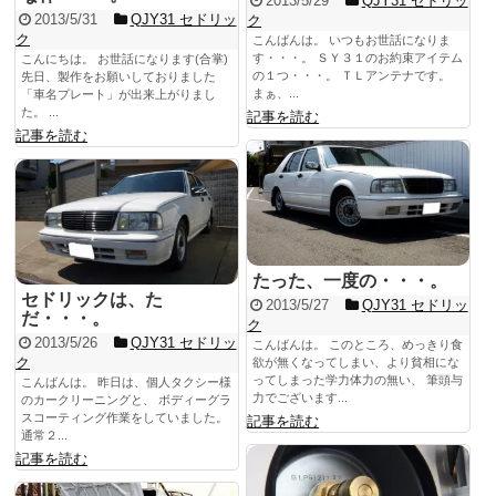
2013/5/29
QJY31 セドリッ
2013/5/31
QJY31 セドリッ
ク
ク
こんばんは。 いつもお世話になりま
す・・・。 ＳＹ３１のお約束アイテム
こんにちは。 お世話になります(合掌)
の１つ・・・。 ＴＬアンテナです。
先日、製作をお願いしておりました
まぁ、...
「車名プレート」が出来上がりまし
た。 ...
記事を読む
記事を読む
たった、一度の・・・。
セドリックは、た
2013/5/27
QJY31 セドリッ
だ・・・。
ク
2013/5/26
QJY31 セドリッ
こんばんは。 このところ、めっきり食
ク
欲が無くなってしまい、より貧相にな
ってしまった学力体力の無い、 筆頭与
こんばんは。 昨日は、個人タクシー様
力でございます...
のカークリーニングと、 ボディーグラ
スコーティング作業をしていました。
記事を読む
通常２...
記事を読む