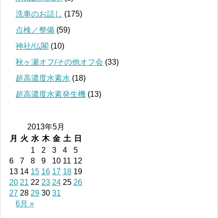
洗車のお話し
(175)
点検／整備
(59)
神社/仏閣
(10)
秋ヶ瀬オフ/その他オフ会
(33)
超高濃度水素水
(18)
超高濃度水素発生機
(13)
2013年5月
月
火
水
木
金
土
日
1
2
3
4
5
6
7
8
9
10
11
12
13
14
15
16
17
18
19
20
21
22
23
24
25
26
27
28
29
30
31
6月 »