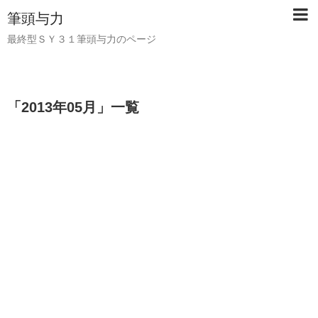
筆頭与力
最終型ＳＹ３１筆頭与力のページ
「
2013年05月
」
一覧