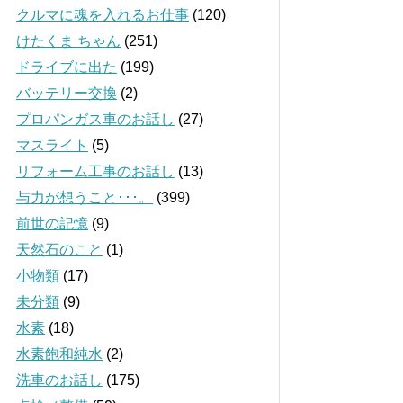
クルマに魂を入れるお仕事
(120)
けたくま ちゃん
(251)
ドライブに出た
(199)
バッテリー交換
(2)
プロパンガス車のお話し
(27)
マスライト
(5)
リフォーム工事のお話し
(13)
与力が想うこと･･･。
(399)
前世の記憶
(9)
天然石のこと
(1)
小物類
(17)
未分類
(9)
水素
(18)
水素飽和純水
(2)
洗車のお話し
(175)