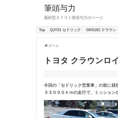
筆頭与力
最終型ＳＹ３１筆頭与力のページ
Top
QJY31 セドリック
GRS182 クラウン
ホーム
トヨタ クラウンロ
今回の「セドリック営業車」の前に就
３３０００ｋｍの走行で、ミッション