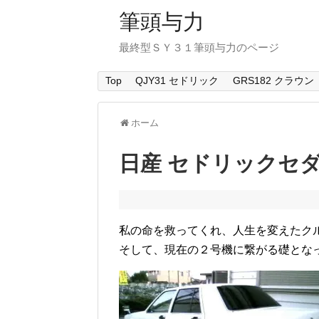
筆頭与力
最終型ＳＹ３１筆頭与力のページ
Top
QJY31 セドリック
GRS182 クラウン
ホーム
日産 セドリックセ
私の命を救ってくれ、人生を変えたク
そして、現在の２号機に繋がる礎とな