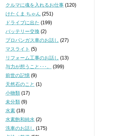
クルマに魂を入れるお仕事
(120)
けたくま ちゃん
(251)
ドライブに出た
(199)
バッテリー交換
(2)
プロパンガス車のお話し
(27)
マスライト
(5)
リフォーム工事のお話し
(13)
与力が想うこと･･･。
(399)
前世の記憶
(9)
天然石のこと
(1)
小物類
(17)
未分類
(9)
水素
(18)
水素飽和純水
(2)
洗車のお話し
(175)