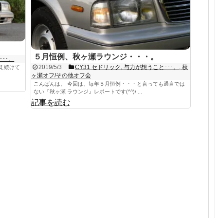
』
５月恒例、秋ヶ瀬ラウンジ・・・。
･･。
2019/5/3
CY31 セドリック
,
与力が想うこと･･･。
,
秋
え続けて
ヶ瀬オフ/その他オフ会
こんばんは。 今回は、毎年５月恒例・・・と言っても過言では
ない『秋ヶ瀬 ラウンジ』レポートです(^^)/ ...
記事を読む