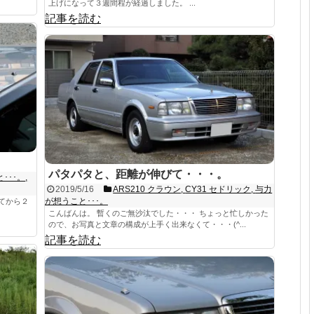
上げになって３週間程が経過しました。 ...
記事を読む
。
パタパタと、距離が伸びて・・・。
･･･。
,
2019/5/16
ARS210 クラウン
,
CY31 セドリック
,
与力
が想うこと･･･。
てから２
こんばんは。 暫くのご無沙汰でした・・・ ちょっと忙しかった
ので、お写真と文章の構成が上手く出来なくて・・・(^...
記事を読む