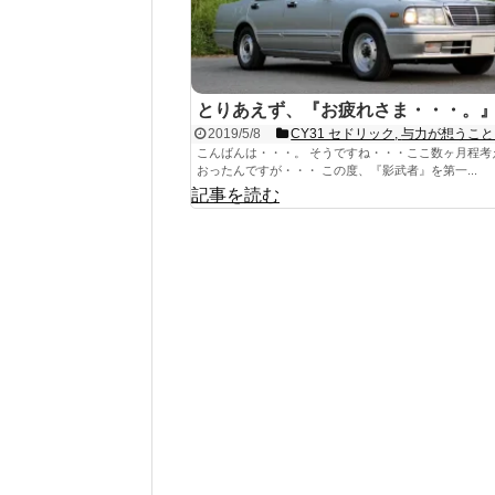
とりあえず、『お疲れさま・・・。
2019/5/8
CY31 セドリック
,
与力が想うこと･
こんばんは・・・。 そうですね・・・ここ数ヶ月程考
おったんですが・・・ この度、『影武者』を第一...
記事を読む