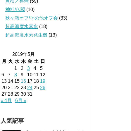
点検／整備
(59)
神社/仏閣
(10)
秋ヶ瀬オフ/その他オフ会
(33)
超高濃度水素水
(18)
超高濃度水素発生機
(13)
2019年5月
月
火
水
木
金
土
日
1
2
3
4
5
6
7
8
9
10
11
12
13
14
15
16
17
18
19
20
21
22
23
24
25
26
27
28
29
30
31
« 4月
6月 »
人気記事