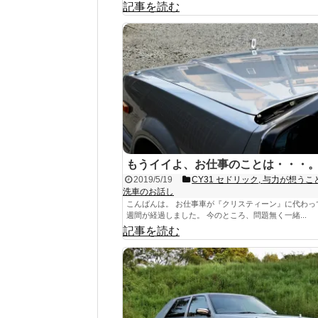
記事を読む
もうイイよ、お仕事のことは・・・
2019/5/19
CY31 セドリック
,
与力が想うこと
洗車のお話し
こんばんは。 お仕事車が『クリスティーン』に代わっ
週間が経過しました。 今のところ、問題無く一緒...
記事を読む