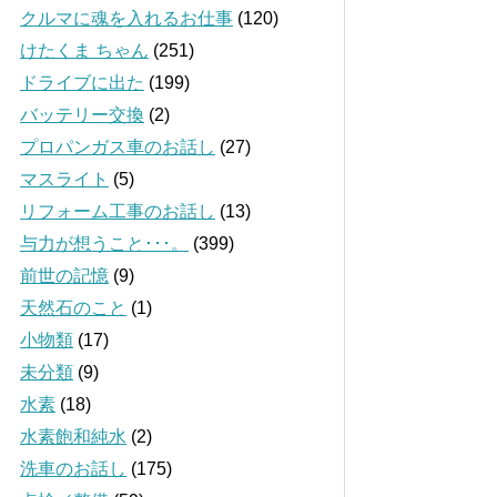
クルマに魂を入れるお仕事
(120)
けたくま ちゃん
(251)
ドライブに出た
(199)
バッテリー交換
(2)
プロパンガス車のお話し
(27)
マスライト
(5)
リフォーム工事のお話し
(13)
与力が想うこと･･･。
(399)
前世の記憶
(9)
天然石のこと
(1)
小物類
(17)
未分類
(9)
水素
(18)
水素飽和純水
(2)
洗車のお話し
(175)