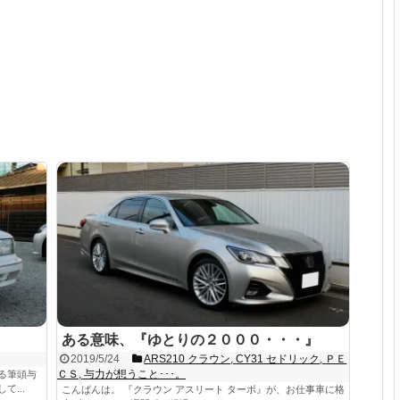
ある意味、『ゆとりの２０００・・・』
2019/5/24
ARS210 クラウン
,
CY31 セドリック
,
ＰＥ
ＣＳ
,
与力が想うこと･･･。
る筆頭与
...
こんばんは。 『クラウン アスリート ターボ』が、お仕事車に格