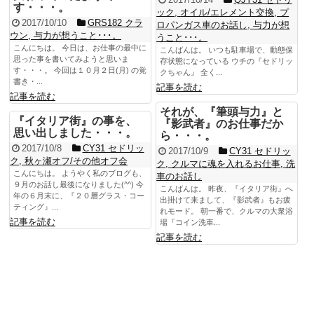
す・・・。
ック
,
オイル/エレメント交換
,
プ
2017/10/10
GRS182 クラ
ロパンガス車のお話し
,
与力が想
ウン
,
与力が想うこと･･･。
うこと･･･。
こんにちは。 今日は、お仕事の最中に
こんばんは。 いつも駐車場で、動態保
思った事を書いてみようと思いま
存状態になっている ウチの『セドリッ
す・・・。 今回は１０月２日(月) の覚
クちゃん』 全く...
書き・...
記事を読む
記事を読む
それが、『筆頭与力』と
『イタリア街』の事を、
『影武者』のお仕事だか
思い出しました・・・。
ら・・・。
2017/10/8
CY31 セドリッ
2017/10/9
CY31 セドリッ
ク
,
秋ヶ瀬オフ/その他オフ会
ク
,
クルマに魂を入れるお仕事
,
洗
こんにちは。 ようやく私のブログも、
車のお話し
９月のお話し最後になりました(^^) 今
こんばんは。 昨夜、『イタリア街』へ
年の６月末に、『２０層グラス・コー
出掛けて来まして、『影武者』もお疲
ティング』...
れモード。 朝一番で、クルマの大衆浴
記事を読む
場『コイン洗車...
記事を読む