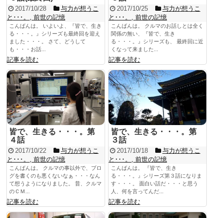
2017/10/28
与力が想うこ
2017/10/25
与力が想うこ
と･･･。
,
前世の記憶
と･･･。
,
前世の記憶
こんばんは。 いよいよ、『皆で、生き
こんばんは。 クルマのお話しとは全く
る・・・。』シリーズも最終回を迎え
関係の無い、『皆で、生き
ました・・・。 さて、どうして
る・・・。』シリーズも、 最終回に近
も・・・お話...
くなって来ました...
記事を読む
記事を読む
皆で、生きる・・・。第
皆で、生きる・・・。第
４話
３話
2017/10/22
与力が想うこ
2017/10/18
与力が想うこ
と･･･。
,
前世の記憶
と･･･。
,
前世の記憶
こんばんは。 クルマの事以外で、ブロ
こんばんは。 『皆で、生き
グを書くのも悪くないなぁ・・・なん
る・・・。』シリーズ第３話になりま
て想うようになりました。 昔、クルマ
す・・・。 面白い話だ・・・と思う
のＣＭ...
人、何を言ってんだ...
記事を読む
記事を読む