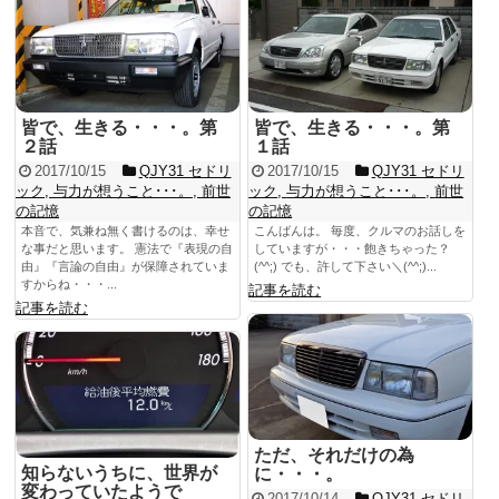
皆で、生きる・・・。第
皆で、生きる・・・。第
２話
１話
2017/10/15
QJY31 セドリ
2017/10/15
QJY31 セドリ
ック
,
与力が想うこと･･･。
,
前世
ック
,
与力が想うこと･･･。
,
前世
の記憶
の記憶
本音で、気兼ね無く書けるのは、幸せ
こんばんは。 毎度、クルマのお話しを
な事だと思います。 憲法で『表現の自
していますが・・・飽きちゃった？
由』『言論の自由』が保障されていま
(^^;) でも、許して下さい＼(^^;)...
すからね・・・...
記事を読む
記事を読む
ただ、それだけの為
知らないうちに、世界が
に・・・。
変わっていたようで
2017/10/14
QJY31 セドリ