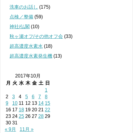
洗車のお話し
(175)
点検／整備
(59)
神社/仏閣
(10)
秋ヶ瀬オフ/その他オフ会
(33)
超高濃度水素水
(18)
超高濃度水素発生機
(13)
2017年10月
月
火
水
木
金
土
日
1
2
3
4
5
6
7
8
9
10
11
12
13
14
15
16
17
18
19
20
21
22
23
24
25
26
27
28
29
30
31
« 9月
11月 »