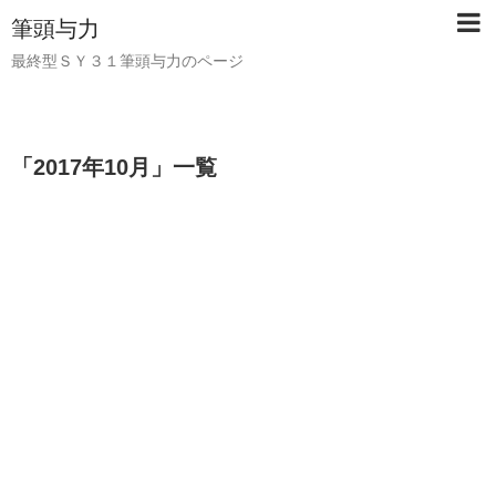
筆頭与力
最終型ＳＹ３１筆頭与力のページ
「
2017年10月
」
一覧