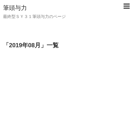
筆頭与力
最終型ＳＹ３１筆頭与力のページ
「
2019年08月
」
一覧