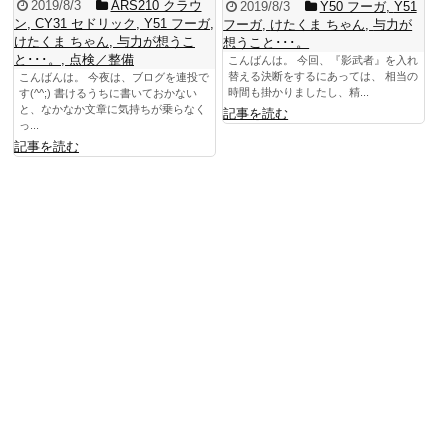
2019/8/3
ARS210 クラウ
2019/8/3
Y50 フーガ
,
Y51
ン
,
CY31 セドリック
,
Y51 フーガ
,
フーガ
,
けたくま ちゃん
,
与力が
けたくま ちゃん
,
与力が想うこ
想うこと･･･。
と･･･。
,
点検／整備
こんばんは。 今回、『影武者』を入れ
替える決断をするにあっては、 相当の
こんばんは。 今夜は、ブログを連投で
時間も掛かりましたし、精...
す(^^;) 書けるうちに書いておかない
と、なかなか文章に気持ちが乗らなく
記事を読む
っ...
記事を読む