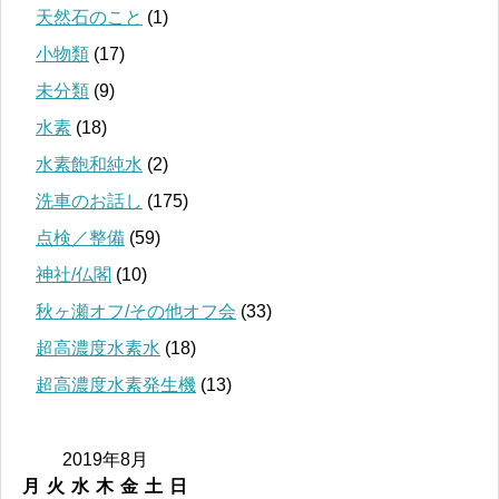
天然石のこと
(1)
小物類
(17)
未分類
(9)
水素
(18)
水素飽和純水
(2)
洗車のお話し
(175)
点検／整備
(59)
神社/仏閣
(10)
秋ヶ瀬オフ/その他オフ会
(33)
超高濃度水素水
(18)
超高濃度水素発生機
(13)
2019年8月
月
火
水
木
金
土
日