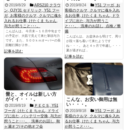
2019/8/29
ARS210 クラウ
2019/8/24
Y51 フーガ
,
お
ン
,
QJY31 セドリック
,
Y51 フー
客様のクルマ
,
クルマに魂を入れ
ガ
,
お客様のクルマ
,
クルマに魂を
るお仕事
,
けたくま ちゃん
,
ドラ
入れるお仕事
,
けたくま ちゃん
,
イブに出た
,
与力が想うこ
与力が想うこと･･･。
と･･･。
,
洗車のお話し
,
点検／整
備
こんばんは。 今月末～１０月中旬まで
の予定が、大筋で見えて来た筆頭与力
こんばんは。 お盆休みも明けて、周り
です。 また、５００ｋｍオーバーの長
が段々落ち着いて来たようです
距離行脚が２件...
ね・・・。 あと４ヶ月で年越し・・・
夏が過ぎれば...
記事を読む
記事を読む
畳と、オイルは新しい方
がイイ・・・。
こんな、お安い御用は無
い・・・。
2019/8/19
ＰＥＣＳ
,
Y51
フーガ
,
けたくま ちゃん
,
ドライ
2019/8/18
Y51 フーガ
,
お
ブに出た
,
バッテリー交換
,
与力が
客様のクルマ
,
クルマに魂を入れ
想うこと･･･。
,
洗車のお話し
,
秋
るお仕事
,
けたくま ちゃん
,
与力
ヶ瀬オフ/その他オフ会
が想うこと･･･。