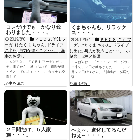
コレだけでも、かなり変
くまちゃんも、リラック
わりました・・・。
ス・・・。
2019/8/6
ＰＥＣＳ
,
Y51 フ
2019/8/4
ＰＥＣＳ
,
Y51 フ
ーガ
,
けたくま ちゃん
,
ドライブ
ーガ
,
けたくま ちゃん
,
ドライブ
に出た
,
与力が想うこと･･･。
,
洗
に出た
,
与力が想うこと･･･。
,
小
車のお話し
物類
,
点検／整備
こんばんは。 『Ｙ５１ フーガ』がウ
こんばんは。 『Ｙ５１フーガ』がウチ
チに来てから、早いもので１週間が経
に来て、２日が経ちました・・・。 ７
とうとしています・・・。 タイヤも交
月２７日(土) から、『影武者』が居た
換して...
駐...
記事を読む
記事を読む
２日間だけ、５人家
へぇ～、進化してるんだ
族・・・。
ねぇ～・・・。