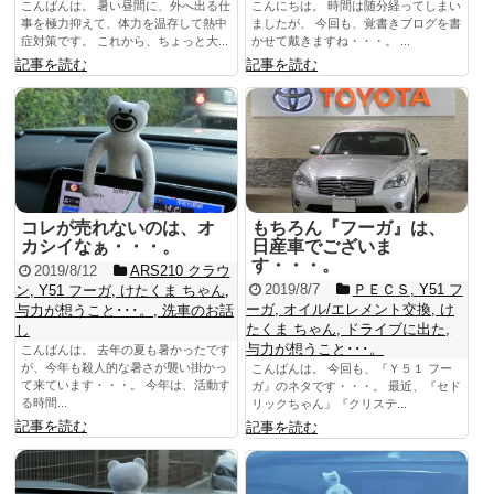
こんばんは。 暑い昼間に、外へ出る仕
こんにちは。 時間は随分経ってしまい
事を極力抑えて、体力を温存して熱中
ましたが、 今回も、覚書きブログを書
症対策です。 これから、ちょっと大...
かせて戴きますね・・・。 ...
記事を読む
記事を読む
コレが売れないのは、オ
もちろん『フーガ』は、
カシイなぁ・・・。
日産車でございま
す・・・。
2019/8/12
ARS210 クラウ
2019/8/7
ＰＥＣＳ
,
Y51 フ
ン
,
Y51 フーガ
,
けたくま ちゃん
,
ーガ
,
オイル/エレメント交換
,
け
与力が想うこと･･･。
,
洗車のお話
たくま ちゃん
,
ドライブに出た
,
し
与力が想うこと･･･。
こんばんは。 去年の夏も暑かったです
が、今年も殺人的な暑さが襲い掛かっ
こんばんは。 今回も、『Ｙ５１ フー
て来ています・・・。 今年は、活動す
ガ』のネタです・・・。 最近、『セド
る時間...
リックちゃん』『クリステ...
記事を読む
記事を読む