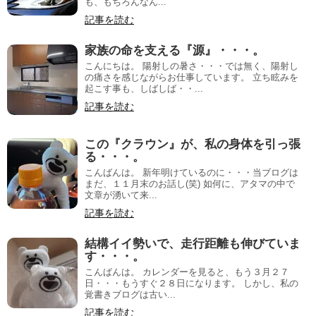
も、もちろんなん...
記事を読む
家族の命を支える『源』・・・。
こんにちは。 陽射しの暑さ・・・では無く、陽射し
の痛さを感じながらお仕事しています。 立ち眩みを
起こす事も、しばしば・・...
記事を読む
この『クラウン』が、私の身体を引っ張
る・・・。
こんばんは。 新年明けているのに・・・当ブログは
まだ、１１月末のお話し(笑) 如何に、アタマの中で
文章が湧いて来...
記事を読む
結構イイ勢いで、走行距離も伸びていま
す・・・。
こんばんは。 カレンダーを見ると、もう３月２７
日・・・もうすぐ２８日になります。 しかし、私の
覚書きブログは古い...
記事を読む