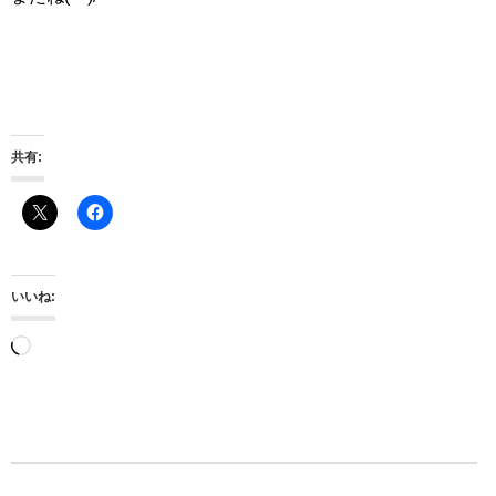
共有:
いいね:
読
み
込
み
中…