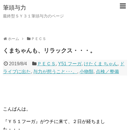
筆頭与力
最終型ＳＹ３１筆頭与力のページ
ホーム
ＰＥＣＳ
くまちゃんも、リラックス・・・。
2019/8/4
ＰＥＣＳ
,
Y51 フーガ
,
けたくま ちゃん
,
ド
ライブに出た
,
与力が想うこと･･･。
,
小物類
,
点検／整備
こんばんは。
『Ｙ５１フーガ』がウチに来て、２日が経ちまし
た・・・。