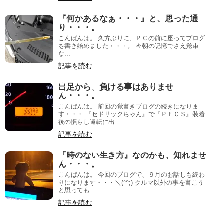
『何かあるなぁ・・・』と、思った通
り・・・。
こんばんは。 久方ぶりに、ＰＣの前に座ってブログ
を書き始めました・・・。 今朝の記憶でさえ覚束
な...
記事を読む
出足から、負ける事はありませ
ん・・・。
こんばんは。 前回の覚書きブログの続きになりま
す・・・ 『セドリックちゃん』で『ＰＥＣＳ』装着
後の慣らし運転に出...
記事を読む
『時のない生き方』なのかも、知れませ
ん・・・。
こんばんは。 今回のブログで、９月のお話しも終わ
りになります・・・＼(^^;) クルマ以外の事を書こう
と思っても...
記事を読む