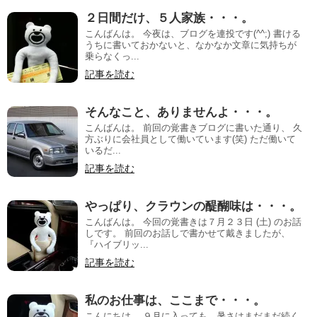
２日間だけ、５人家族・・・。
こんばんは。 今夜は、ブログを連投です(^^;) 書ける
うちに書いておかないと、なかなか文章に気持ちが
乗らなくっ...
記事を読む
そんなこと、ありませんよ・・・。
こんばんは。 前回の覚書きブログに書いた通り、 久
方ぶりに会社員として働いています(笑) ただ働いて
いるだ...
記事を読む
やっぱり、クラウンの醍醐味は・・・。
こんばんは。 今回の覚書きは７月２３日 (土) のお話
しです。 前回のお話しで書かせて戴きましたが、
『ハイブリッ...
記事を読む
私のお仕事は、ここまで・・・。
こんにちは。 ９月に入っても、暑さはまだまだ続く