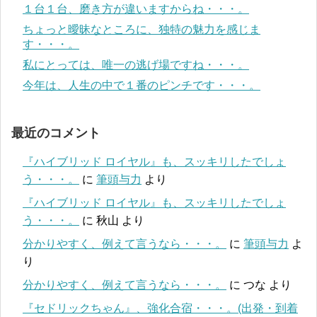
１台１台、磨き方が違いますからね・・・。
ちょっと曖昧なところに、独特の魅力を感じま
す・・・。
私にとっては、唯一の逃げ場ですね・・・。
今年は、人生の中で１番のピンチです・・・。
最近のコメント
『ハイブリッド ロイヤル』も、スッキリしたでしょ
う・・・。
に
筆頭与力
より
『ハイブリッド ロイヤル』も、スッキリしたでしょ
う・・・。
に
秋山
より
分かりやすく、例えて言うなら・・・。
に
筆頭与力
よ
り
分かりやすく、例えて言うなら・・・。
に
つな
より
『セドリックちゃん』、強化合宿・・・。(出発・到着