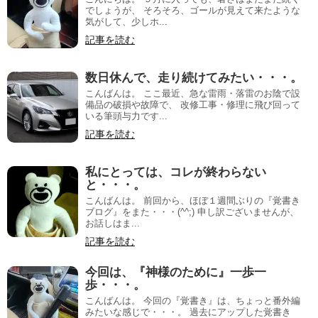
でしょうが、 そろそろ、ゴールが見えて来たような
気がして、少しホ...
記事を読む
数日休んで、走り続けてみたい・・・。
こんばんは。 ここ最近、急な雷雨・落雷のお陰で設
備品の破損や故障で、 改修工事・修理に飛び回って
いる筆頭与力です...
記事を読む
私にとっては、コレが終わらない
と・・・。
こんばんは。 前回から、ほぼ１週間ぶりの『覚書き
ブログ』をまた・・・(^^;) 申し訳ございませんが、
お話しはま...
記事を読む
今回は、『神様のために』一歩一
歩・・・。
こんばんは。 今回の『覚書き』は、ちょっと番外編
みたいな感じで・・・。 過去にアップした覚書き