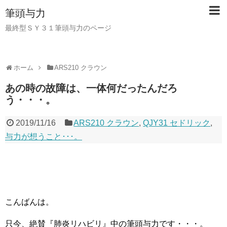
筆頭与力
最終型ＳＹ３１筆頭与力のページ
ホーム
ARS210 クラウン
あの時の故障は、一体何だったんだろ
う・・・。
2019/11/16
ARS210 クラウン
,
QJY31 セドリック
,
与力が想うこと･･･。
こんばんは。
只今、絶賛『肺炎リハビリ』中の筆頭与力です・・・。