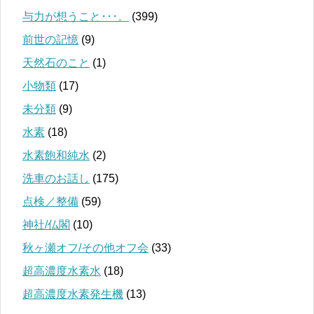
与力が想うこと･･･。
(399)
前世の記憶
(9)
天然石のこと
(1)
小物類
(17)
未分類
(9)
水素
(18)
水素飽和純水
(2)
洗車のお話し
(175)
点検／整備
(59)
神社/仏閣
(10)
秋ヶ瀬オフ/その他オフ会
(33)
超高濃度水素水
(18)
超高濃度水素発生機
(13)