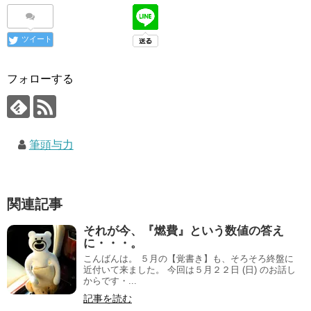
ツイート
フォローする
筆頭与力
関連記事
それが今、『燃費』という数値の答え
に・・・。
こんばんは。 ５月の【覚書き】も、そろそろ終盤に
近付いて来ました。 今回は５月２２日 (日) のお話し
からです・...
記事を読む