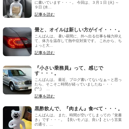
に書いています・・・。 今回は、３月１日 (火) ～
９日 (水...
記事を読む
畳と、オイルは新しい方がイイ・・・。
こんばんは。 暑い昼間に、外へ出る仕事を極力抑え
て、体力を温存して熱中症対策です。 これから、ち
ょっと大...
記事を読む
『小さい乗務員』って、感じで
す・・・。
こんばんは。 最近、ブログ書いてないなぁ～と思っ
たら、そこそこ時間が経っていましたね・・・
(^^;)ゞ ...
記事を読む
黒酢飲んで、『肉まん』食べて・・・。
こんばんは。 また、時間が空いてしまっての『覚書
き』です・・・。 【良いモノは、良い】という言葉
の通り、...