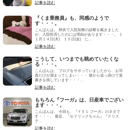
記事を読む
『くま乗務員』も、同感のようで
す・・・。
こんばんは。 肺炎で入院加療の診断を戴きました
が、入院拒否したのには理由があります・・・。 １
１月１４日(木) １５日(金) に...
記事を読む
こうして、いつまでも眺めていたくな
る・・・。
こんばんは。 ブログをサボっていましたから、お写
真だけが溜まってしまい・・・ 後から追っ掛けて覚
書きを残しています・・・...
記事を読む
もちろん『フーガ』は、日産車でござい
ます・・・。
こんばんは。 今回も、『Ｙ５１ フーガ』のネタで
す・・・。 最近、『セドリックちゃん』『クリス
テ...
記事を読む