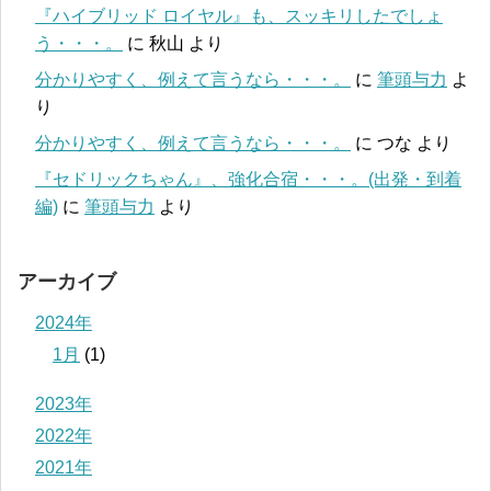
『ハイブリッド ロイヤル』も、スッキリしたでしょ
う・・・。
に
秋山
より
分かりやすく、例えて言うなら・・・。
に
筆頭与力
よ
り
分かりやすく、例えて言うなら・・・。
に
つな
より
『セドリックちゃん』、強化合宿・・・。(出発・到着
編)
に
筆頭与力
より
アーカイブ
2024年
1月
(1)
2023年
2022年
2021年