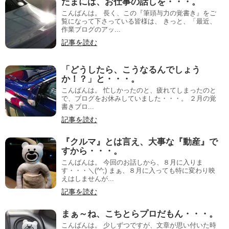
たまには、お仕事の話しを・・・。
こんばんは。 長く、この『筆頭与力の覚書き』をご
覧になって下さっている皆様は、 きっと、「最近、
作業ブログのアッ...
記事を読む
「どうしたら、こうなるんでしょう
か！？」と・・・。
こんばんは。 忙しかったのと、疲れてしまったのと
で、ブログをお休みしていました・・・。 ２月の覚
書きブロ...
記事を読む
『クルマ』とは言え、大事な『動産』で
すから・・・。
こんばんは。 今回のお話しから、８月に入りま
す・・・＼(^^;) まぁ、８月に入っても特に変わり映
えはしませんが...
記事を読む
まぁ～ね、こちとらプロだもん・・・。
こんばんは。 少しずつですが、文章が思い付いた時