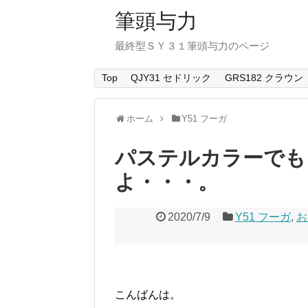
筆頭与力
最終型ＳＹ３１筆頭与力のページ
Top
QJY31 セドリック
GRS182 クラウン
ホーム
Y51 フーガ
パステルカラーでも
よ・・・。
2020/7/9
Y51 フーガ
,
お
こんばんは。