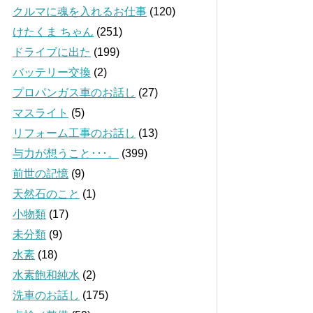
クルマに魂を入れるお仕事
(120)
けたくま ちゃん
(251)
ドライブに出た
(199)
バッテリー交換
(2)
プロパンガス車のお話し
(27)
マスライト
(5)
リフォーム工事のお話し
(13)
与力が想うこと･･･。
(399)
前世の記憶
(9)
天然石のこと
(1)
小物類
(17)
未分類
(9)
水素
(18)
水素飽和純水
(2)
洗車のお話し
(175)