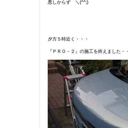
悪しからず ＼(^^;)ゞ
夕方５時近く・・・
『ＰＲＯ－２』の施工を終えました・