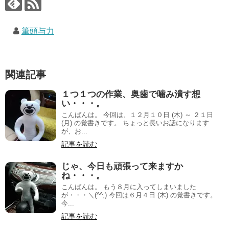
筆頭与力
関連記事
１つ１つの作業、奥歯で噛み潰す想
い・・・。
こんばんは。 今回は、１２月１０日 (木) ～ ２１日
(月) の覚書きです。 ちょっと長いお話になります
が、お...
記事を読む
じゃ、今日も頑張って来ますか
ね・・・。
こんばんは。 もう８月に入ってしまいました
が・・・＼(^^;) 今回は６月４日 (木) の覚書きです。
今...
記事を読む