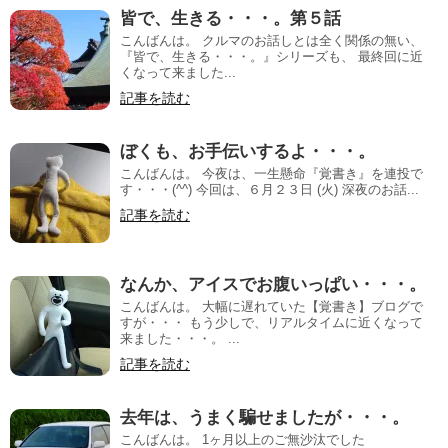
皆で、生きる・・・。第５話
こんばんは。 クルマのお話しとは全く関係の無い、
『皆で、生きる・・・。』シリーズも、 最終回に近
くなって来ました...
記事を読む
ぼくも、お手伝いするよ・・・。
こんばんは。 今夜は、一生懸命『覚書き』を連投で
す・・・(^^) 今回は、６月２３日 (火) 深夜のお話...
記事を読む
なんか、アイスでお腹いっぱい・・・。
こんばんは。 大幅に遅れていた【覚書き】ブログで
すが・・・ もう少しで、リアルタイムに近くなって
来ました・・・。 ...
記事を読む
去年は、うまく騙せましたが・・・。
こんばんは。 1ヶ月以上のご無沙汰でした