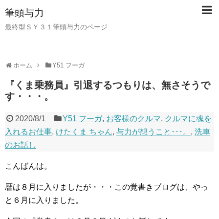
筆頭与力
最終型ＳＹ３１筆頭与力のページ
ホーム
Y51 フーガ
『くま乗務員』引退するつもりは、無さそうで
す・・・。
2020/8/1
Y51 フーガ
,
お客様のクルマ
,
クルマに魂を
入れるお仕事
,
けたくま ちゃん
,
与力が想うこと･･･。
,
洗車
のお話し
こんばんは。
暦は８月に入りましたが・・・この覚書きブログは、やっ
と６月に入りました。