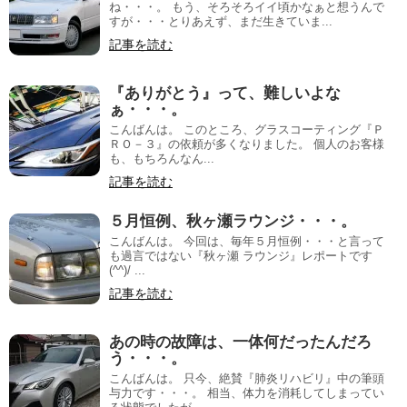
ね・・・。 もう、そろそろイイ頃かなぁと想うんで
すが・・・とりあえず、まだ生きていま...
記事を読む
『ありがとう』って、難しいよな
ぁ・・・。
こんばんは。 このところ、グラスコーティング『Ｐ
ＲＯ－３』の依頼が多くなりました。 個人のお客様
も、もちろんなん...
記事を読む
５月恒例、秋ヶ瀬ラウンジ・・・。
こんばんは。 今回は、毎年５月恒例・・・と言って
も過言ではない『秋ヶ瀬 ラウンジ』レポートです
(^^)/ ...
記事を読む
あの時の故障は、一体何だったんだろ
う・・・。
こんばんは。 只今、絶賛『肺炎リハビリ』中の筆頭
与力です・・・。 相当、体力を消耗してしまってい