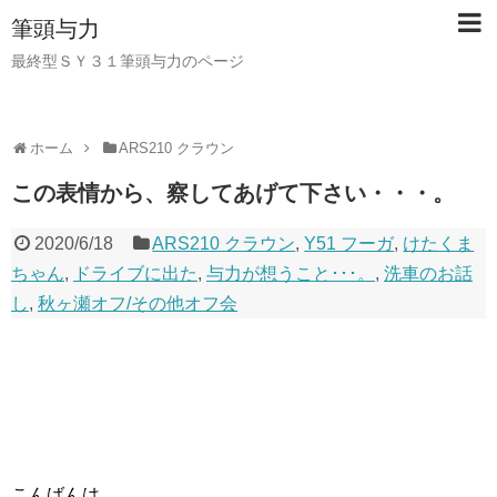
筆頭与力
最終型ＳＹ３１筆頭与力のページ
ホーム
ARS210 クラウン
この表情から、察してあげて下さい・・・。
2020/6/18
ARS210 クラウン
,
Y51 フーガ
,
けたくま
ちゃん
,
ドライブに出た
,
与力が想うこと･･･。
,
洗車のお話
し
,
秋ヶ瀬オフ/その他オフ会
こんばんは。