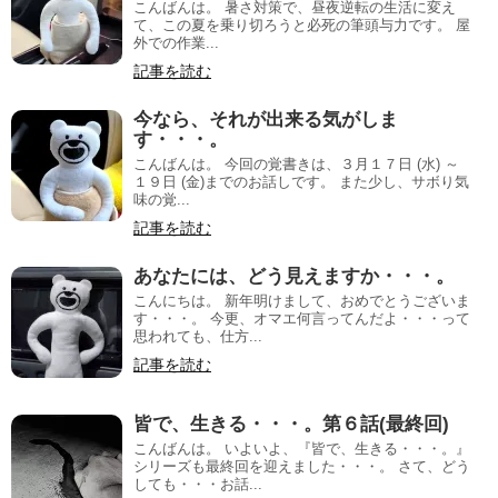
こんばんは。 暑さ対策で、昼夜逆転の生活に変え
て、この夏を乗り切ろうと必死の筆頭与力です。 屋
外での作業...
記事を読む
今なら、それが出来る気がしま
す・・・。
こんばんは。 今回の覚書きは、３月１７日 (水) ～
１９日 (金)までのお話しです。 また少し、サボり気
味の覚...
記事を読む
あなたには、どう見えますか・・・。
こんにちは。 新年明けまして、おめでとうございま
す・・・。 今更、オマエ何言ってんだよ・・・って
思われても、仕方...
記事を読む
皆で、生きる・・・。第６話(最終回)
こんばんは。 いよいよ、『皆で、生きる・・・。』
シリーズも最終回を迎えました・・・。 さて、どう
しても・・・お話...