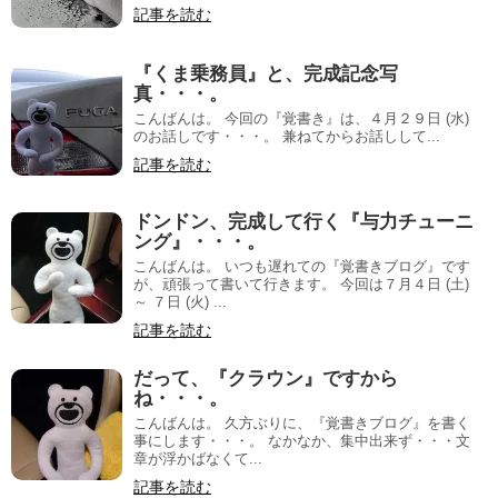
記事を読む
『くま乗務員』と、完成記念写
真・・・。
こんばんは。 今回の『覚書き』は、４月２９日 (水)
のお話しです・・・。 兼ねてからお話しして...
記事を読む
ドンドン、完成して行く『与力チューニ
ング』・・・。
こんばんは。 いつも遅れての『覚書きブログ』です
が、頑張って書いて行きます。 今回は７月４日 (土)
～ ７日 (火) ...
記事を読む
だって、『クラウン』ですから
ね・・・。
こんばんは。 久方ぶりに、『覚書きブログ』を書く
事にします・・・。 なかなか、集中出来ず・・・文
章が浮かばなくて...
記事を読む