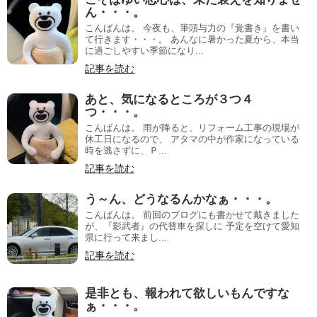
ん・・・。
こんばんは。 今夜も、筆頭与力の『覚書き』を書い
て行きます・・・。 あんなに暑かった夏から、本当
に過ごしやすい季節になり...
記事を読む
あと、気になるところが３つ４
つ・・・。
こんばんは。 雨が降ると、リフォーム工事の現場が
休工日になるので、 アタマの中が作家になっている
時を逃さずに、Ｐ...
記事を読む
う～ん、どうなるんかなぁ・・・。
こんばんは。 前回のブログにも書かせて戴きました
が、『影武者』の代替車を探しに 予定を空けて愛知
県に行って来まし...
記事を読む
是非とも、報われて欲しいもんですな
ぁ・・・。