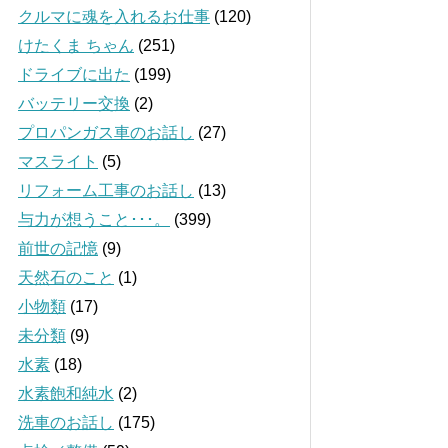
クルマに魂を入れるお仕事
(120)
けたくま ちゃん
(251)
ドライブに出た
(199)
バッテリー交換
(2)
プロパンガス車のお話し
(27)
マスライト
(5)
リフォーム工事のお話し
(13)
与力が想うこと･･･。
(399)
前世の記憶
(9)
天然石のこと
(1)
小物類
(17)
未分類
(9)
水素
(18)
水素飽和純水
(2)
洗車のお話し
(175)