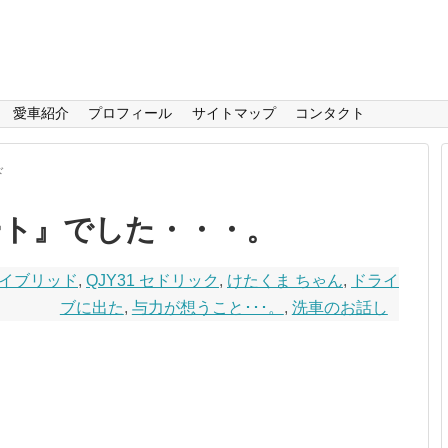
愛車紹介
プロフィール
サイトマップ
コンタクト
ド
ート』でした・・・。
ルハイブリッド
,
QJY31 セドリック
,
けたくま ちゃん
,
ドライ
ブに出た
,
与力が想うこと･･･。
,
洗車のお話し