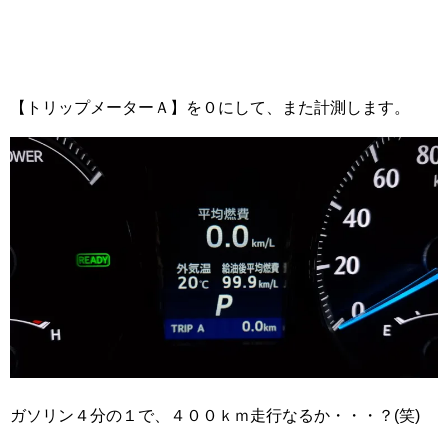
【トリップメーターＡ】を０にして、また計測します。
ガソリン４分の１で、４００ｋｍ走行なるか・・・？(笑)