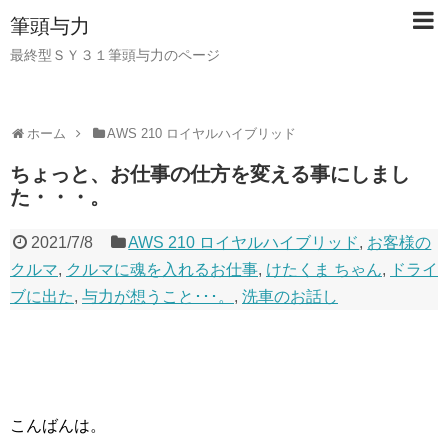
筆頭与力
最終型ＳＹ３１筆頭与力のページ
ホーム
AWS 210 ロイヤルハイブリッド
ちょっと、お仕事の仕方を変える事にしまし
た・・・。
2021/7/8
AWS 210 ロイヤルハイブリッド
,
お客様の
クルマ
,
クルマに魂を入れるお仕事
,
けたくま ちゃん
,
ドライ
ブに出た
,
与力が想うこと･･･。
,
洗車のお話し
こんばんは。