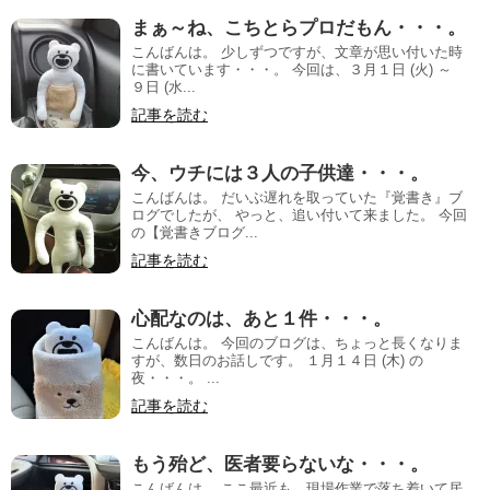
まぁ～ね、こちとらプロだもん・・・。
こんばんは。 少しずつですが、文章が思い付いた時
に書いています・・・。 今回は、３月１日 (火) ～
９日 (水...
記事を読む
今、ウチには３人の子供達・・・。
こんばんは。 だいぶ遅れを取っていた『覚書き』ブ
ログでしたが、 やっと、追い付いて来ました。 今回
の【覚書きブログ...
記事を読む
心配なのは、あと１件・・・。
こんばんは。 今回のブログは、ちょっと長くなりま
すが、数日のお話しです。 １月１４日 (木) の
夜・・・。 ...
記事を読む
もう殆ど、医者要らないな・・・。
こんばんは。 ここ最近も、現場作業で落ち着いて居