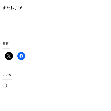
またね(^^)/
共有:
いいね:
読
み
込
み