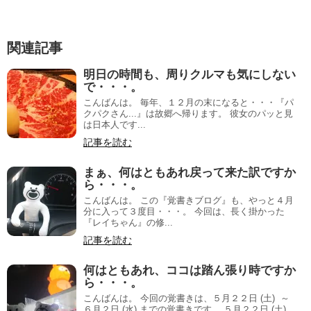
関連記事
明日の時間も、周りクルマも気にしない
で・・・。
こんばんは。 毎年、１２月の末になると・・・『パ
クパクさん...』は故郷へ帰ります。 彼女のパッと見
は日本人です...
記事を読む
まぁ、何はともあれ戻って来た訳ですか
ら・・・。
こんばんは。 この『覚書きブログ』も、やっと４月
分に入って３度目・・・。 今回は、長く掛かった
『レイちゃん』の修...
記事を読む
何はともあれ、ココは踏ん張り時ですか
ら・・・。
こんばんは。 今回の覚書きは、５月２２日 (土) ～
６月２日 (水) までの覚書きです。 ５月２２日 (土)...