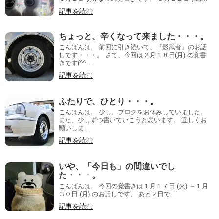
記事を読む
ちょっと、辛くなって来ました・・・。
こんばんは。 前回に引き続いて、『影武者』のお話
しです・・・。 さて、今回は２月１８日(月) の覚書
きです(^^...
記事を読む
ふたりで、ひとり・・・。
こんばんは。 少し、ブログをお休みしていました。
また、少しずつ書いていこうと思います。 宜しくお
願いしま...
記事を読む
いや、「今日も」の間違いでし
た・・・。
こんばんは。 今回の覚書きは１月１７日 (火) ～１月
３０日 (月) のお話しです。 あと２日で...
記事を読む