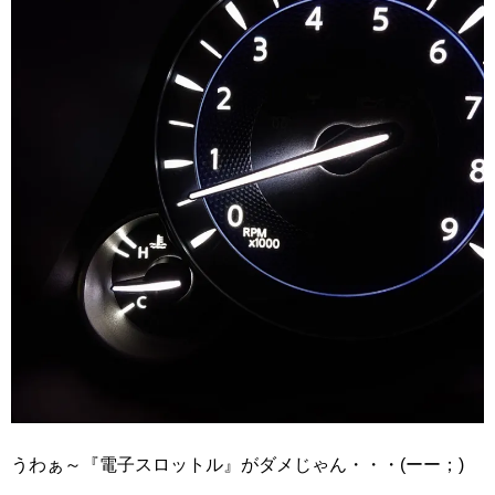
うわぁ～『電子スロットル』がダメじゃん・・・(ーー；)