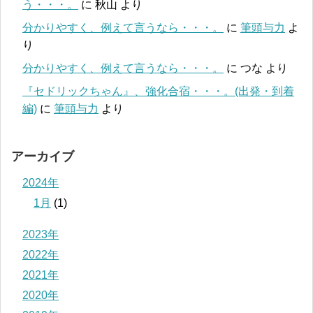
う・・・。
に
秋山
より
分かりやすく、例えて言うなら・・・。
に
筆頭与力
よ
り
分かりやすく、例えて言うなら・・・。
に
つな
より
『セドリックちゃん』、強化合宿・・・。(出発・到着
編)
に
筆頭与力
より
アーカイブ
2024年
1月
(1)
2023年
2022年
2021年
2020年