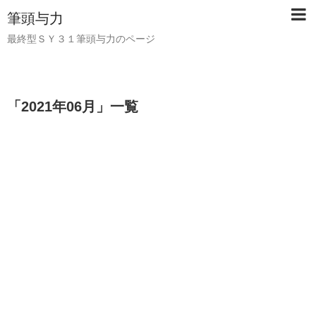
筆頭与力
最終型ＳＹ３１筆頭与力のページ
「
2021年06月
」
一覧