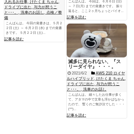
入れるお仕事
,
けたくま ちゃん
,
こんばんは。 今回は、６月６日 (日)
～ ７日(月) までの覚書きです。 振り
ドライブに出た
,
与力が想うこ
返ると、ここ２ヶ月ちょっとバイオ...
と･･･。
,
洗車のお話し
,
点検／整
記事を読む
備
こんばんは。 今回の覚書きは、５月２
２日 (土) ～ ６月２日 (水) までの覚書
きです。 ５月２２日 (土)...
記事を読む
滅多に見られない、『ス
リーダイヤ』・・・。
2021/6/2
AWS 210 ロイヤ
ルハイブリッド
,
けたくま ちゃん
,
ドライブに出た
,
与力が想うこ
と･･･。
,
洗車のお話し
こんばんは。 細々したお仕事が多く
て、アタマの中で文章も浮かばなかっ
たので、 暫くのご無沙汰でした・・・
(^^)...
記事を読む