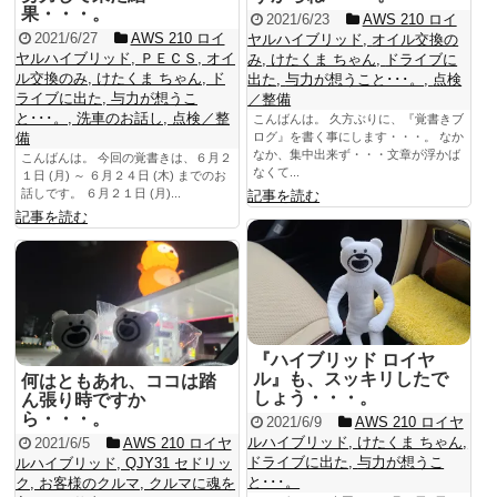
果・・・。
2021/6/23
AWS 210 ロイ
2021/6/27
AWS 210 ロイ
ヤルハイブリッド
,
オイル交換の
ヤルハイブリッド
,
ＰＥＣＳ
,
オイ
み
,
けたくま ちゃん
,
ドライブに
ル交換のみ
,
けたくま ちゃん
,
ド
出た
,
与力が想うこと･･･。
,
点検
ライブに出た
,
与力が想うこ
／整備
と･･･。
,
洗車のお話し
,
点検／整
こんばんは。 久方ぶりに、『覚書きブ
備
ログ』を書く事にします・・・。 なか
なか、集中出来ず・・・文章が浮かば
こんばんは。 今回の覚書きは、６月２
なくて...
１日 (月) ～ ６月２４日 (木) までのお
話しです。 ６月２１日 (月)...
記事を読む
記事を読む
『ハイブリッド ロイヤ
ル』も、スッキリしたで
何はともあれ、ココは踏
しょう・・・。
ん張り時ですか
ら・・・。
2021/6/9
AWS 210 ロイヤ
ルハイブリッド
,
けたくま ちゃん
,
2021/6/5
AWS 210 ロイヤ
ドライブに出た
,
与力が想うこ
ルハイブリッド
,
QJY31 セドリッ
と･･･。
ク
,
お客様のクルマ
,
クルマに魂を