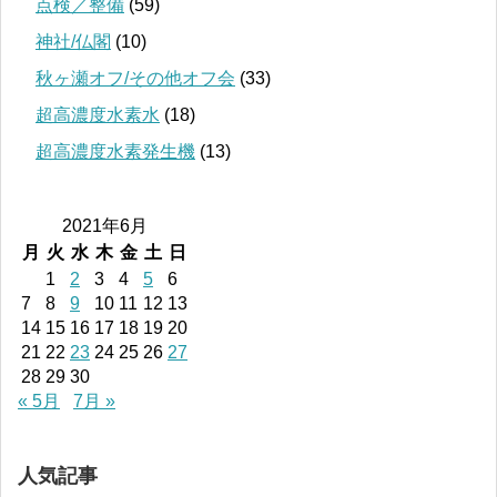
点検／整備
(59)
神社/仏閣
(10)
秋ヶ瀬オフ/その他オフ会
(33)
超高濃度水素水
(18)
超高濃度水素発生機
(13)
2021年6月
月
火
水
木
金
土
日
1
2
3
4
5
6
7
8
9
10
11
12
13
14
15
16
17
18
19
20
21
22
23
24
25
26
27
28
29
30
« 5月
7月 »
人気記事