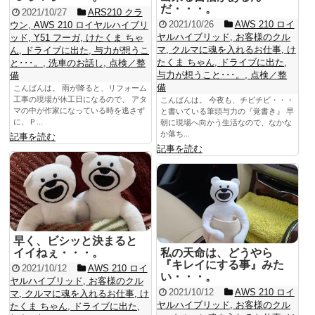
だ・・・。
2021/10/27
ARS210 クラ
2021/10/26
AWS 210 ロイ
ウン
,
AWS 210 ロイヤルハイブリ
ヤルハイブリッド
,
お客様のクル
ッド
,
Y51 フーガ
,
けたくま ちゃ
マ
,
クルマに魂を入れるお仕事
,
け
ん
,
ドライブに出た
,
与力が想うこ
たくま ちゃん
,
ドライブに出た
,
と･･･。
,
洗車のお話し
,
点検／整
与力が想うこと･･･。
,
点検／整
備
備
こんばんは。 雨が降ると、リフォーム
工事の現場が休工日になるので、 アタ
こんばんは。 今夜も、チビチビ・・・
マの中が作家になっている時を逃さず
と書いている筆頭与力の『覚書き』 早
に、Ｐ...
朝に現場へ向かう生活なので、なかな
か落ち...
記事を読む
記事を読む
早く、ビシッと決まると
イイねぇ・・・。
私の天命は、どうやら
『キレイにする事』みた
2021/10/12
AWS 210 ロイ
い・・・。
ヤルハイブリッド
,
お客様のクル
2021/10/12
AWS 210 ロイ
マ
,
クルマに魂を入れるお仕事
,
け
ヤルハイブリッド
,
お客様のクル
たくま ちゃん
,
ドライブに出た
,