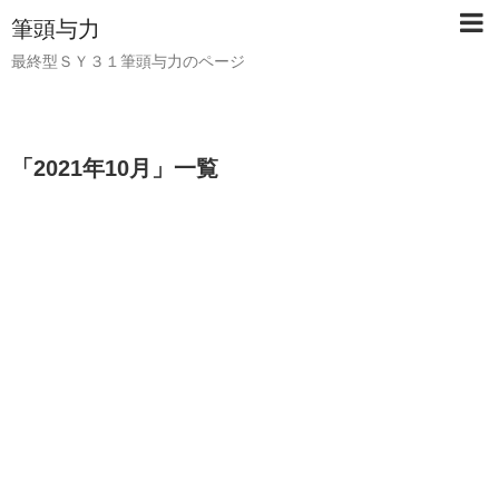
筆頭与力
最終型ＳＹ３１筆頭与力のページ
「
2021年10月
」
一覧