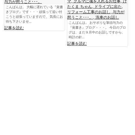
マ
,
クルマに魂を入れるお仕事
,
け
与力が想うこと･･･。
たくま ちゃん
,
ドライブに出た
,
こんばんは。 大幅に遅れている『覚書
リフォーム工事のお話し
,
与力が
きブログ』です・・・頑張って追い付
こうと頑張っていますので、 気長にお
想うこと･･･。
,
洗車のお話し
待ち下さいませ...
こんばんは。 おサボりな筆頭与力の
記事を読む
『覚書き』ブログ・・・。 今日のブロ
グは、まだ９月中のお話しですから、
時計の針...
記事を読む