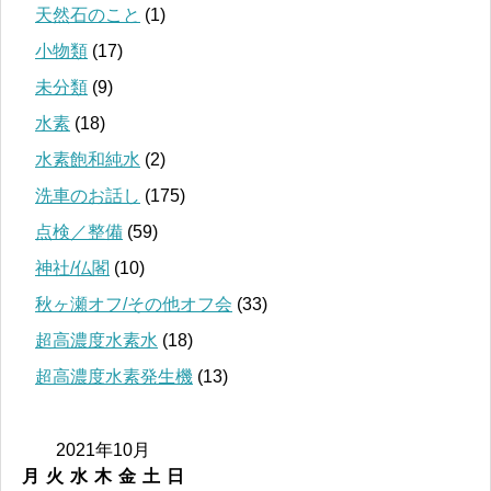
天然石のこと
(1)
小物類
(17)
未分類
(9)
水素
(18)
水素飽和純水
(2)
洗車のお話し
(175)
点検／整備
(59)
神社/仏閣
(10)
秋ヶ瀬オフ/その他オフ会
(33)
超高濃度水素水
(18)
超高濃度水素発生機
(13)
2021年10月
月
火
水
木
金
土
日