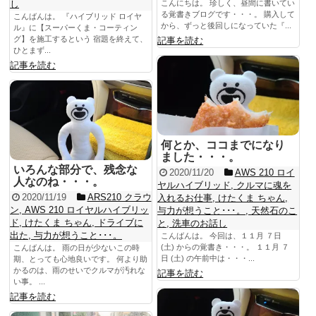
し
こんにちは。 珍しく、昼間に書いてい
る覚書きブログです・・・。 購入して
こんばんは。 『ハイブリッド ロイヤ
から、ずっと後回しになっていた『...
ル』に【スーパーくま・コーティン
グ】を施工するという 宿題を終えて、
記事を読む
ひとまず...
記事を読む
何とか、ココまでになり
ました・・・。
いろんな部分で、残念な
2020/11/20
AWS 210 ロイ
人なのね・・・。
ヤルハイブリッド
,
クルマに魂を
2020/11/19
ARS210 クラウ
入れるお仕事
,
けたくま ちゃん
,
ン
,
AWS 210 ロイヤルハイブリッ
与力が想うこと･･･。
,
天然石のこ
ド
,
けたくま ちゃん
,
ドライブに
と
,
洗車のお話し
出た
,
与力が想うこと･･･。
こんばんは。 今回は、１１月 ７日
(土) からの覚書き・・・。 １１月 ７
こんばんは。 雨の日が少ないこの時
日 (土) の午前中は・・・...
期、とっても心地良いです。 何より助
かるのは、雨のせいでクルマが汚れな
記事を読む
い事。 ...
記事を読む