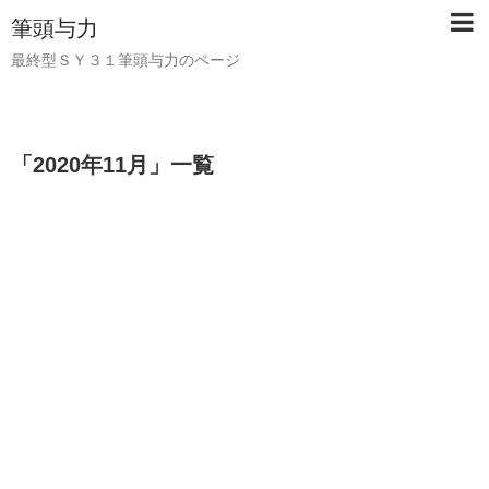
筆頭与力
最終型ＳＹ３１筆頭与力のページ
「
2020年11月
」
一覧