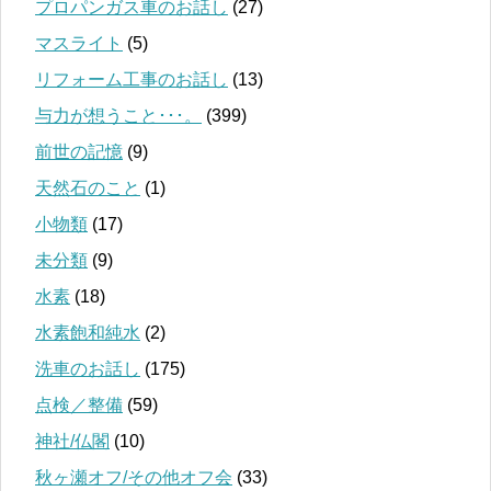
プロパンガス車のお話し
(27)
マスライト
(5)
リフォーム工事のお話し
(13)
与力が想うこと･･･。
(399)
前世の記憶
(9)
天然石のこと
(1)
小物類
(17)
未分類
(9)
水素
(18)
水素飽和純水
(2)
洗車のお話し
(175)
点検／整備
(59)
神社/仏閣
(10)
秋ヶ瀬オフ/その他オフ会
(33)