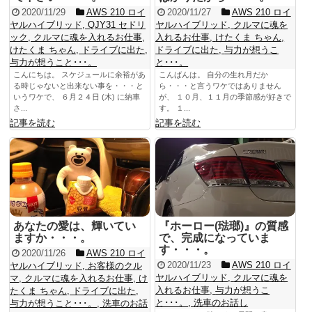
2020/11/29
AWS 210 ロイ
2020/11/27
AWS 210 ロイ
ヤルハイブリッド
,
QJY31 セドリ
ヤルハイブリッド
,
クルマに魂を
ック
,
クルマに魂を入れるお仕事
,
入れるお仕事
,
けたくま ちゃん
,
けたくま ちゃん
,
ドライブに出た
,
ドライブに出た
,
与力が想うこ
与力が想うこと･･･。
と･･･。
こんにちは。 スケジュールに余裕があ
こんばんは。 自分の生れ月だか
る時じゃないと出来ない事を・・・と
ら・・・と言うワケではありません
いうワケで、 ６月２４日 (木) に納車
が、 １０月、１１月の季節感が好きで
さ...
す。 １...
記事を読む
記事を読む
あなたの愛は、輝いてい
『ホーロー(琺瑯)』の質感
ますか・・・。
で、完成になっていま
す・・・。
2020/11/26
AWS 210 ロイ
2020/11/23
AWS 210 ロイ
ヤルハイブリッド
,
お客様のクル
ヤルハイブリッド
,
クルマに魂を
マ
,
クルマに魂を入れるお仕事
,
け
入れるお仕事
,
与力が想うこ
たくま ちゃん
,
ドライブに出た
,
と･･･。
,
洗車のお話し
与力が想うこと･･･。
,
洗車のお話