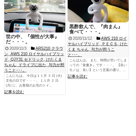
黒酢飲んで、『肉まん』
食べて・・・。
世の中、『個性が大事』
2020/11/12
AWS 210 ロイ
だ・・・。
ヤルハイブリッド
,
ＰＥＣＳ
,
けた
2020/11/3
ARS210 クラウ
くま ちゃん
,
与力が想うこ
ン
,
AWS 210 ロイヤルハイブリッ
と･･･。
ド
,
QJY31 セドリック
,
けたくま
こんばんは。 また、時間が空いてしま
ちゃん
,
ドライブに出た
,
与力が想
っての『覚書き』です・・・。 【良い
うこと･･･。
モノは、良い】という言葉の通り、...
こんにちは。 今日は１１月 ３ 日 (火)
記事を読む
文化の日です・・・。 １１月 ２ 日
(月) に、お客様のお宅のトイ...
記事を読む