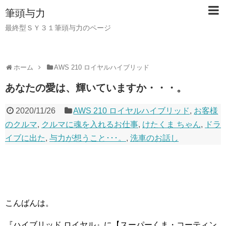
筆頭与力
最終型ＳＹ３１筆頭与力のページ
ホーム
AWS 210 ロイヤルハイブリッド
あなたの愛は、輝いていますか・・・。
2020/11/26
AWS 210 ロイヤルハイブリッド
,
お客様
のクルマ
,
クルマに魂を入れるお仕事
,
けたくま ちゃん
,
ドラ
イブに出た
,
与力が想うこと･･･。
,
洗車のお話し
こんばんは。
『ハイブリッド ロイヤル』に【スーパーくま・コーティン