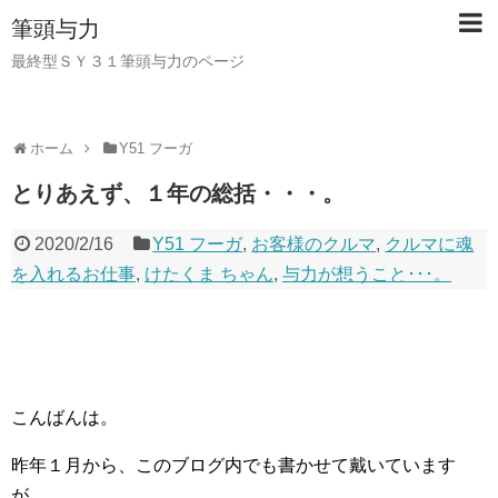
筆頭与力
最終型ＳＹ３１筆頭与力のページ
ホーム
Y51 フーガ
とりあえず、１年の総括・・・。
2020/2/16
Y51 フーガ
,
お客様のクルマ
,
クルマに魂
を入れるお仕事
,
けたくま ちゃん
,
与力が想うこと･･･。
こんばんは。
昨年１月から、このブログ内でも書かせて戴いています
が、