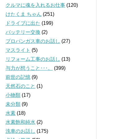
クルマに魂を入れるお仕事
(120)
けたくま ちゃん
(251)
ドライブに出た
(199)
バッテリー交換
(2)
プロパンガス車のお話し
(27)
マスライト
(5)
リフォーム工事のお話し
(13)
与力が想うこと･･･。
(399)
前世の記憶
(9)
天然石のこと
(1)
小物類
(17)
未分類
(9)
水素
(18)
水素飽和純水
(2)
洗車のお話し
(175)