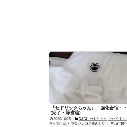
『セドリックちゃん』、強化合宿・
(完了・帰省編)
2020/10/25
QJY31 セドリック
,
けたくま 
ライブに出た
,
プロパンガス車のお話し
,
与力が想