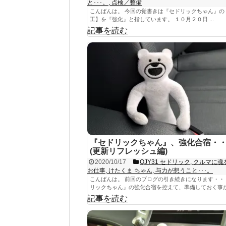
と･･･。
,
点検／整備
こんばんは。 今回の覚書きは『セドリックちゃん』の
工】を『強化』と指しています。 １０月２０日 ...
記事を読む
『セドリックちゃん』、強化合宿・
(更新リフレッシュ編)
2020/10/17
QJY31 セドリック
,
クルマに魂
お仕事
,
けたくま ちゃん
,
与力が想うこと･･･。
こんばんは。 前回のブログの引き続きになります・・
リックちゃん』の強化合宿を控えて、準備しておく事がた
記事を読む