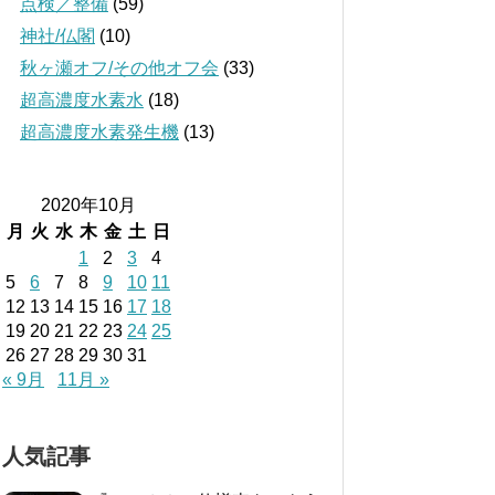
点検／整備
(59)
神社/仏閣
(10)
秋ヶ瀬オフ/その他オフ会
(33)
超高濃度水素水
(18)
超高濃度水素発生機
(13)
2020年10月
月
火
水
木
金
土
日
1
2
3
4
5
6
7
8
9
10
11
12
13
14
15
16
17
18
19
20
21
22
23
24
25
26
27
28
29
30
31
« 9月
11月 »
人気記事