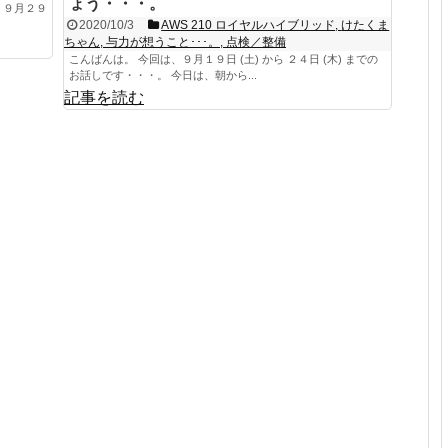
ょう・・・。
 ９月２９
2020/10/3
AWS 210 ロイヤルハイブリッド
,
けたくま
ちゃん
,
与力が想うこと･･･。
,
点検／整備
こんばんは。 今回は、９月１９日 (土) から ２４日 (木) までの
お話しです・・・。 今日は、朝から...
記事を読む