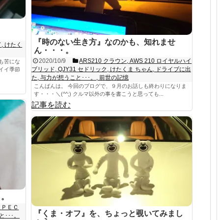
『時のない生き方』なのかも、知れませ
ド
,
けたく
ん・・・。
2020/10/9
ARS210 クラウン
,
AWS 210 ロイヤルハイ
も苦にな
ブリッド
,
QJY31 セドリック
,
けたくま ちゃん
,
ドライブに出
イイ季節
た
,
与力が想うこと･･･。
,
前世の記憶
こんばんは。 今回のブログで、９月のお話しも終わりになりま
す・・・＼(^^;) クルマ以外の事を書こうと思っても...
記事を読む
・。
,
ＰＥＣ
『くま・オフ』を、ちょっと覗いてみまし
･･･。