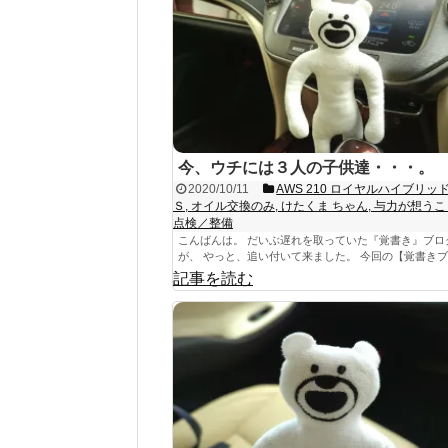
今、ウチには３人の子供達・・・。
2020/10/11
AWS 210 ロイヤルハイブリッ
Ｓ
,
オイル交換のみ
,
けたくま ちゃん
,
与力が想うこと
点検／整備
こんばんは。 だいぶ遅れを取っていた『覚書き』ブロ
が、 やっと、追い付いて来ました。 今回の【覚書きブロ
記事を読む