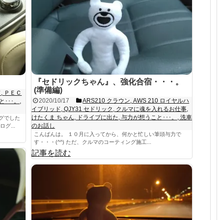
『セドリックちゃん』、強化合宿・・・。
(準備編)
ド
,
ＰＥＣ
2020/10/17
ARS210 クラウン
,
AWS 210 ロイヤルハ
･･･。
,
イブリッド
,
QJY31 セドリック
,
クルマに魂を入れるお仕事
,
けたくま ちゃん
,
ドライブに出た
,
与力が想うこと･･･。
,
洗車
グでした
のお話し
グ...
こんばんは。 １０月に入ってから、何かと忙しい筆頭与力で
す・・・(^^) ただ、クルマのコーティング施工...
記事を読む