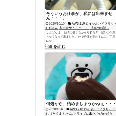
そういうお仕事が、私には出来ませ
ん・・・。
2020/10/10
AWS 210 ロイヤルハイブリッ
ま ちゃん
,
与力が想うこと･･･。
,
洗車のお話し
こんばんは。 昼間の暑さもかなり和らぎ、屋外の作業
らなくなって来ました。 外で身体を動かすには、丁度
にな...
記事を読む
何処から、始めましょうかねぇ・・
2020/10/6
AWS 210 ロイヤルハイブリッド
Ｓ
,
けたくま ちゃん
,
ドライブに出た
,
与力が想うこと