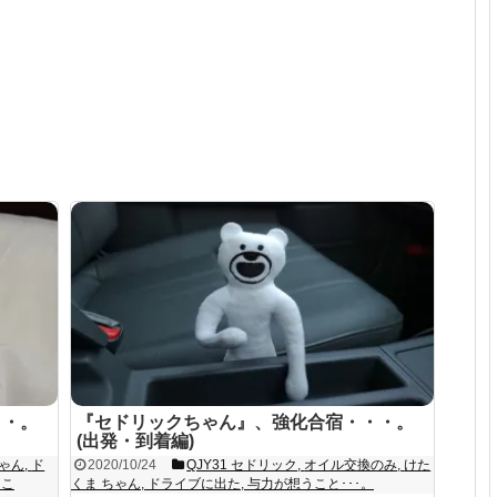
・・。
『セドリックちゃん』、強化合宿・・・。
(出発・到着編)
ちゃん
,
ド
2020/10/24
QJY31 セドリック
,
オイル交換のみ
,
けた
うこ
くま ちゃん
,
ドライブに出た
,
与力が想うこと･･･。