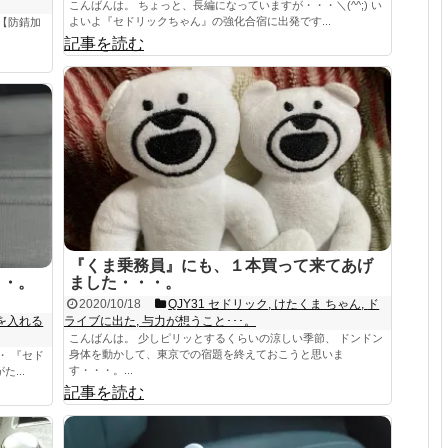
こんばんは。 ちょっと、長編になっていますが・・・＼(^^;) い
よいよ『セドリックちゃん』の強化合宿に出発です...
【防錆加
記事を読む
『くま乗務員』にも、１本買って来てあげ
・・。
ました・・・。
2020/10/18
QJY31 セドリック
,
けたくま ちゃん
,
ド
を入れる
ライブに出た
,
与力が想うこと･･･。
こんばんは。 少しピリッとするくらいの涼しい季節、 ドンドン
身体を動かして、東京での宿題を終えておこうと思いま
・ 『セド
す・・・。...
...
記事を読む