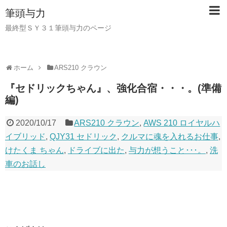
筆頭与力
最終型ＳＹ３１筆頭与力のページ
ホーム
ARS210 クラウン
『セドリックちゃん』、強化合宿・・・。(準備
編)
2020/10/17
ARS210 クラウン
,
AWS 210 ロイヤルハ
イブリッド
,
QJY31 セドリック
,
クルマに魂を入れるお仕事
,
けたくま ちゃん
,
ドライブに出た
,
与力が想うこと･･･。
,
洗
車のお話し