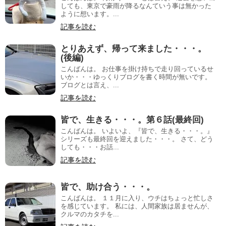
しても、東京で豪雨が降るなんていう事は無かった
ように想います。...
記事を読む
とりあえず、帰って来ました・・・。
(後編)
こんばんは。 お仕事を掛け持ちで走り回っているせ
いか・・・ゆっくりブログを書く時間が無いです。
ブログとは言え、...
記事を読む
皆で、生きる・・・。第６話(最終回)
こんばんは。 いよいよ、『皆で、生きる・・・。』
シリーズも最終回を迎えました・・・。 さて、どう
しても・・・お話...
記事を読む
皆で、助け合う・・・。
こんばんは。 １１月に入り、ウチはちょっと忙しさ
を感じています。 私には、人間家族は居ませんが、
クルマのカタチを...