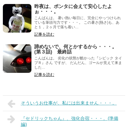
昨夜は、ポンタに会えて安心したよ
ぉ・・・。
こんばんは。 暑い熱い毎日に、完全にやっつけられ
ている筆頭与力です・・・。 この暑さ(熱さ)も、あ
と１，２ヶ月で落ち着い...
記事を読む
諦めないで、何とかするから・・・。
(第３話) 最終話
こんばんは。 劣化の状態が酷かった『シビック タイ
プＲ』さん ですが、 だんだん、ゴールが見えて来ま
した...
記事を読む
そういうお仕事が、私には出来ません・・・。
『セドリックちゃん』、強化合宿・・・。(準備
編)