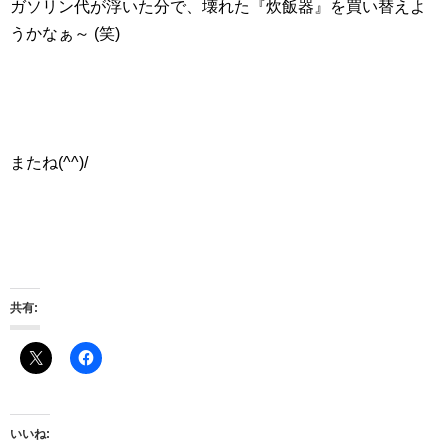
ガソリン代が浮いた分で、壊れた『炊飯器』を買い替えよ
うかなぁ～ (笑)
またね(^^)/
共有:
いいね: