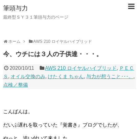
筆頭与力
最終型ＳＹ３１筆頭与力のページ
ホーム
AWS 210 ロイヤルハイブリッド
今、ウチには３人の子供達・・・。
2020/10/11
AWS 210 ロイヤルハイブリッド
,
ＰＥＣ
Ｓ
,
オイル交換のみ
,
けたくま ちゃん
,
与力が想うこと･･･。
,
点検／整備
こんばんは。
だいぶ遅れを取っていた『覚書き』ブログでしたが、
やっと、追い付いて来ました。