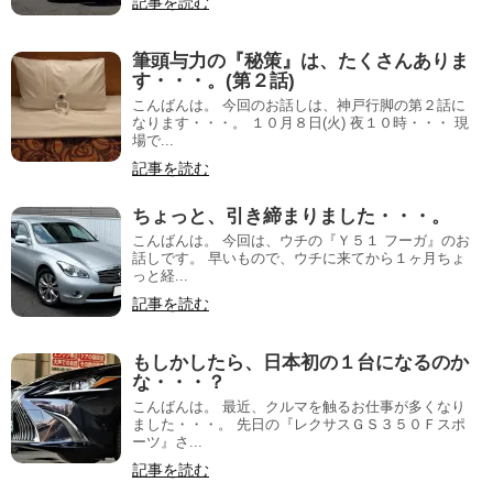
記事を読む
筆頭与力の『秘策』は、たくさんありま
す・・・。(第２話)
こんばんは。 今回のお話しは、神戸行脚の第２話に
なります・・・。 １０月８日(火) 夜１０時・・・ 現
場で...
記事を読む
ちょっと、引き締まりました・・・。
こんばんは。 今回は、ウチの『Ｙ５１ フーガ』のお
話しです。 早いもので、ウチに来てから１ヶ月ちょ
っと経...
記事を読む
もしかしたら、日本初の１台になるのか
な・・・？
こんばんは。 最近、クルマを触るお仕事が多くなり
ました・・・。 先日の『レクサスＧＳ３５０Ｆスポ
ーツ』さ...
記事を読む