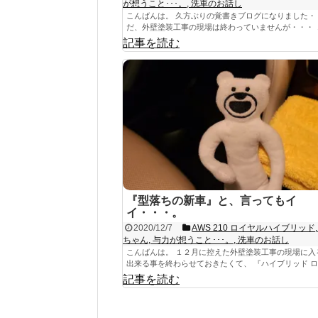
が想うこと･･･。
,
洗車のお話し
こんばんは。 久方ぶりの覚書きブログになりました・
だ、外壁塗装工事の現場は終わっていませんが・・・ １２
記事を読む
『型落ちの新車』と、言ってもイ
イ・・・。
2020/12/7
AWS 210 ロイヤルハイブリッド
ちゃん
,
与力が想うこと･･･。
,
洗車のお話し
こんばんは。 １２月に控えた外壁塗装工事の現場に入
出来る事を終わらせておきたくて、 『ハイブリッド ロイ
記事を読む