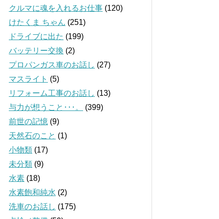
クルマに魂を入れるお仕事
(120)
けたくま ちゃん
(251)
ドライブに出た
(199)
バッテリー交換
(2)
プロパンガス車のお話し
(27)
マスライト
(5)
リフォーム工事のお話し
(13)
与力が想うこと･･･。
(399)
前世の記憶
(9)
天然石のこと
(1)
小物類
(17)
未分類
(9)
水素
(18)
水素飽和純水
(2)
洗車のお話し
(175)