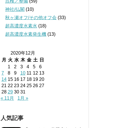
点検／整備
(59)
神社/仏閣
(10)
秋ヶ瀬オフ/その他オフ会
(33)
超高濃度水素水
(18)
超高濃度水素発生機
(13)
2020年12月
月
火
水
木
金
土
日
1
2
3
4
5
6
7
8
9
10
11
12
13
14
15
16
17
18
19
20
21
22
23
24
25
26
27
28
29
30
31
« 11月
1月 »
人気記事