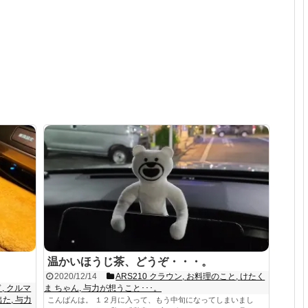
温かいほうじ茶、どうぞ・・・。
2020/12/14
ARS210 クラウン
,
お料理のこと
,
けたく
ド
,
クルマ
ま ちゃん
,
与力が想うこと･･･。
出た
,
与力
こんばんは。 １２月に入って、もう中旬になってしまいまし