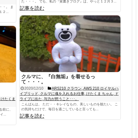
た・・・。 でも、私の『覚書きブログ』は、やっと１２月３...
・・。 ま
記事を読む
...
クルマに、『白無垢』を着せるっ
て・・・。
2020/12/10
ARS210 クラウン
,
AWS 210 ロイヤルハ
イブリッド
,
クルマに魂を入れるお仕事
,
けたくま ちゃん
,
ド
,
けたくま
ライブに出た
,
与力が想うこと･･･。
こんばんは。 ただ・・キレイなもの、美しいものを観たい。 こ
の気持ちだけで、毎日を過ごしていると言っても...
る前に、
...
記事を読む