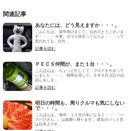
関連記事
あなたには、どう見えますか・・・。
こんにちは。 新年明けまして、おめでとうございま
す・・・。 今更、オマエ何言ってんだよ・・・って
思われても、仕方...
記事を読む
ＰＥＣＳ仲間が、また１台・・・。
こんばんは。 ちょっと忙しくて、ブログをサボって
いました・・・。 時間を戻して、９月９日 (日) のお
話しをしま...
記事を読む
明日の時間も、周りクルマも気にしない
で・・・。
こんばんは。 毎年、１２月の末になると・・・『パ
クパクさん...』は故郷へ帰ります。 彼女のパッと見
は日本人です...