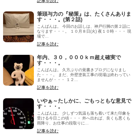
記事を読む
筆頭与力の『秘策』は、たくさんありま
す・・・。(第２話)
こんばんは。 今回のお話しは、神戸行脚の第２話に
なります・・・。 １０月８日(火) 夜１０時・・・ 現
場で...
記事を読む
年内、３０，０００ｋｍ超え確実で
す・・・。
こんばんは。 久方ぶりの覚書きブログになりまし
た・・・。 まだ、外壁塗装工事の現場は終わってい
ませんが・・・ １２...
記事を読む
いやぁ～たしかに、ごもっともな意見で
す・・・。
こんばんは。 少しずつ気温も落ち着いて来た印象を
受ける今日この頃・・・ 外へ出れば、良くも悪くも
雨降り、お仕事の段取りに...
記事を読む