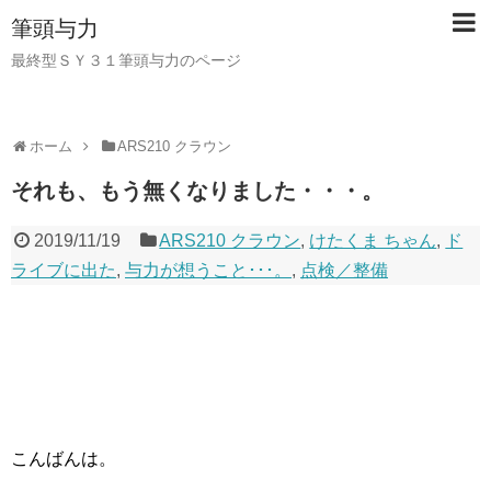
筆頭与力
最終型ＳＹ３１筆頭与力のページ
ホーム
ARS210 クラウン
それも、もう無くなりました・・・。
2019/11/19
ARS210 クラウン
,
けたくま ちゃん
,
ド
ライブに出た
,
与力が想うこと･･･。
,
点検／整備
こんばんは。