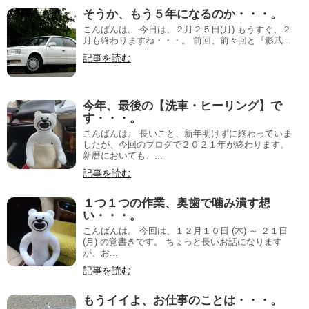
そうか、もう５年になるのか・・・。
こんばんは。 今日は、２月２５日(月) もうすぐ、２
月も終わりますね・・・。 前回、前々回と『影武...
記事を読む
今年、最後の【洗車・ヒーリング】で
す・・・。
こんばんは。 長いこと、新年明けずに終わっていま
したが、今回のブログで２０２１年が終わります。
新暦においても、...
記事を読む
１つ１つの作業、奥歯で噛み潰す想
い・・・。
こんばんは。 今回は、１２月１０日 (木) ～ ２１日
(月) の覚書きです。 ちょっと長いお話になります
が、お...
記事を読む
もうイイよ、お仕事のことは・・・。