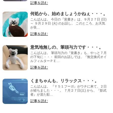
記事を読む
何処から、始めましょうかねぇ・・・。
こんばんは。 今日の『覚書き』は、９月２７日 (日)
～ ９月２９日 (火) のお話し。 このところ、お天気
が良...
記事を読む
意気地無しの、筆頭与力です・・・。
こんばんは。 筆頭与力の『覚書き』も、やっと７月
の下旬に・・・ 前回のお話しでは、『無交換式オイ
ルフィルターＰＥ...
記事を読む
くまちゃんも、リラックス・・・。
こんばんは。 『Ｙ５１フーガ』がウチに来て、２日
が経ちました・・・。 ７月２７日(土) から、『影武
者』が居た駐...
記事を読む