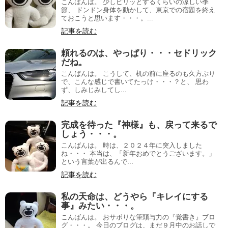
こんばんは。 少しピリッとするくらいの涼しい季
節、 ドンドン身体を動かして、東京での宿題を終え
ておこうと思います・・・。...
記事を読む
頼れるのは、やっぱり・・・セドリック
だね。
こんばんは。 こうして、机の前に座るのも久方ぶり
で、こんな感じで書いてたっけ・・・？と、 思わ
ず、しみじみしてし...
記事を読む
完成を待った『神様』も、戻って来るで
しょう・・・。
こんばんは。 時は、２０２４年に突入しました
ね・・・ 本当は、「新年おめでとうございます。」
という言葉が出るんで...
記事を読む
私の天命は、どうやら『キレイにする
事』みたい・・・。
こんばんは。 おサボりな筆頭与力の『覚書き』ブロ
グ・・・。 今日のブログは、まだ９月中のお話しで