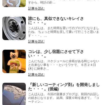
すから、時計の針...
記事を読む
誰にも、真似できないキレイさ
に・・・。
こんばんは。 また時間を置いてのブログになりまし
たね。 ちょっと時間を戻して書いて行こうと思いま
す・・・。 ...
記事を読む
コレは、少し宿題にさせて下さ
い・・・。
こんにちは。 スケジュールに余裕がある時じゃない
と出来ない事を・・・というワケで、 ６月２４日
(木) に納車さ...
記事を読む
『新しいコーティング剤』を開発しまし
た・・・。(後編)
こんばんは。 今回の覚書きブログは、前回のお話し
の続きになります。 結局、深夜０時を過ぎて、『コ
ーティン...