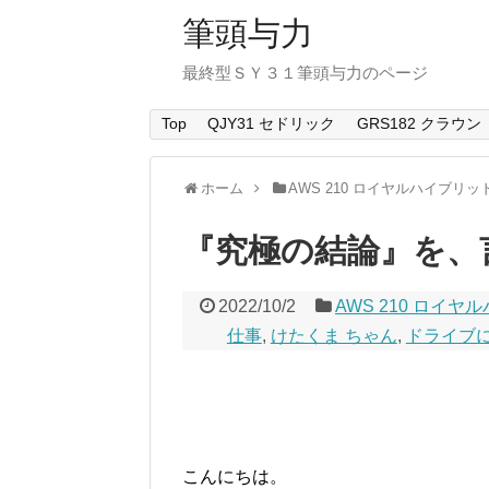
筆頭与力
最終型ＳＹ３１筆頭与力のページ
Top
QJY31 セドリック
GRS182 クラウン
ホーム
AWS 210 ロイヤルハイブリッ
『究極の結論』を、
2022/10/2
AWS 210 ロイ
仕事
,
けたくま ちゃん
,
ドライブ
こんにちは。