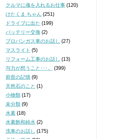
クルマに魂を入れるお仕事
(120)
けたくま ちゃん
(251)
ドライブに出た
(199)
バッテリー交換
(2)
プロパンガス車のお話し
(27)
マスライト
(5)
リフォーム工事のお話し
(13)
与力が想うこと･･･。
(399)
前世の記憶
(9)
天然石のこと
(1)
小物類
(17)
未分類
(9)
水素
(18)
水素飽和純水
(2)
洗車のお話し
(175)