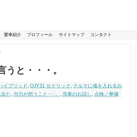
愛車紹介
プロフィール
サイトマップ
コンタクト
ド
言うと・・・。
ヤルハイブリッド
,
QJY31 セドリック
,
クルマに魂を入れるお
に出た
,
与力が想うこと･･･。
,
洗車のお話し
,
点検／整備