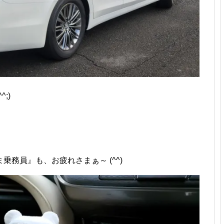
;)
務員』も、お疲れさまぁ～ (^^)