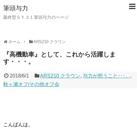
筆頭与力
最終型ＳＹ３１筆頭与力のページ
ホーム
ARS210 クラウン
『高機動車』として、これから活躍しま
す・・・。
2018/6/1
ARS210 クラウン
,
与力が想うこと･･･。
,
秋ヶ瀬オフ/その他オフ会
こんばんは。