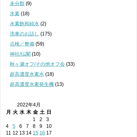
未分類
(9)
水素
(18)
水素飽和純水
(2)
洗車のお話し
(175)
点検／整備
(59)
神社/仏閣
(10)
秋ヶ瀬オフ/その他オフ会
(33)
超高濃度水素水
(18)
超高濃度水素発生機
(13)
2022年4月
月
火
水
木
金
土
日
1
2
3
4
5
6
7
8
9
10
11
12
13
14
15
16
17