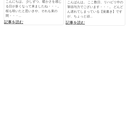
こんにちは。 少しずつ、暖かさを感じ
こんばんは。 ここ数日、リハビリ中の
る日が多くなって来ましたね・・・。
筆頭与力でございます・・・。 どんど
桜も咲いたと思いきや、それも束の
ん遅れてしまっている【覚書き】です
間・・・...
が、ちょっと頑...
記事を読む
記事を読む