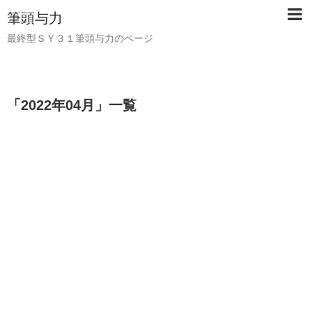
筆頭与力
最終型ＳＹ３１筆頭与力のページ
「
2022年04月
」
一覧