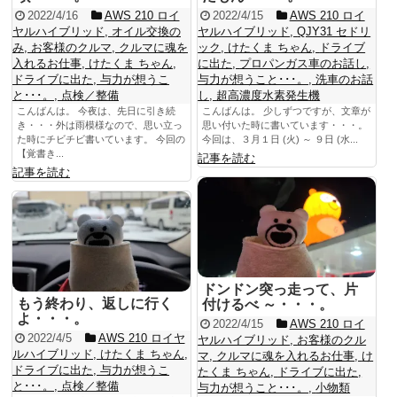
2022/4/16
AWS 210 ロイ
2022/4/15
AWS 210 ロイ
ヤルハイブリッド
,
オイル交換の
ヤルハイブリッド
,
QJY31 セドリ
み
,
お客様のクルマ
,
クルマに魂を
ック
,
けたくま ちゃん
,
ドライブ
入れるお仕事
,
けたくま ちゃん
,
に出た
,
プロパンガス車のお話し
,
ドライブに出た
,
与力が想うこ
与力が想うこと･･･。
,
洗車のお話
と･･･。
,
点検／整備
し
,
超高濃度水素発生機
こんばんは。 今夜は、先日に引き続
こんばんは。 少しずつですが、文章が
き・・・外は雨模様なので、思い立っ
思い付いた時に書いています・・・。
た時にチビチビ書いています。 今回の
今回は、３月１日 (火) ～ ９日 (水...
【覚書き...
記事を読む
記事を読む
ドンドン突っ走って、片
もう終わり、返しに行く
付けるべ ～・・・。
よ・・・。
2022/4/15
AWS 210 ロイ
2022/4/5
AWS 210 ロイヤ
ヤルハイブリッド
,
お客様のクル
ルハイブリッド
,
けたくま ちゃん
,
マ
,
クルマに魂を入れるお仕事
,
け
ドライブに出た
,
与力が想うこ
たくま ちゃん
,
ドライブに出た
,
と･･･。
,
点検／整備
与力が想うこと･･･。
,
小物類