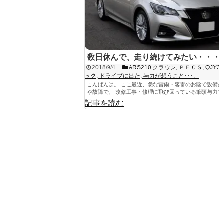
数日休んで、走り続けてみたい・・
2018/9/4
ARS210 クラウン
,
ＰＥＣＳ
,
QJY
ック
,
ドライブに出た
,
与力が想うこと･･･。
こんばんは。 ここ最近、急な雷雨・落雷のお陰で設備
や故障で、 改修工事・修理に飛び回っている筆頭与力です
記事を読む