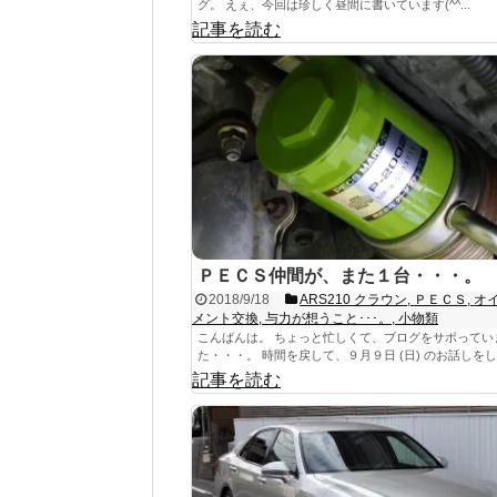
グ。 えぇ、今回は珍しく昼間に書いています(^^...
記事を読む
ＰＥＣＳ仲間が、また１台・・・。
2018/9/18
ARS210 クラウン
,
ＰＥＣＳ
,
オ
メント交換
,
与力が想うこと･･･。
,
小物類
こんばんは。 ちょっと忙しくて、ブログをサボってい
た・・・。 時間を戻して、９月９日 (日) のお話しをしま
記事を読む