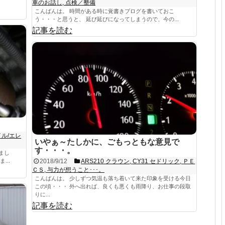
車のお話し
,
点検／整備
こんばんは。 時間がある時に覚書きブログを書いておこ
う・・・と思うと、 延び延びになってしまうので、今の...
記事を読む
イル/エレ
いやぁ～たしかに、ごもっともな意見で
す・・・。
まし
...
2018/9/12
ARS210 クラウン
,
CY31 セドリック
,
ＰＥ
ＣＳ
,
与力が想うこと･･･。
こんばんは。 少しずつ気温も落ち着いて来た印象を受ける今日
この頃・・・ 外へ出れば、良くも悪くも雨降り、お仕事の段取
りに...
記事を読む