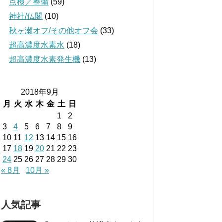
点検／整備
(59)
神社/仏閣
(10)
秋ヶ瀬オフ/その他オフ会
(33)
超高濃度水素水
(18)
超高濃度水素発生機
(13)
2018年9月
月
火
水
木
金
土
日
1
2
3
4
5
6
7
8
9
10
11
12
13
14
15
16
17
18
19
20
21
22
23
24
25
26
27
28
29
30
« 8月
10月 »
人気記事