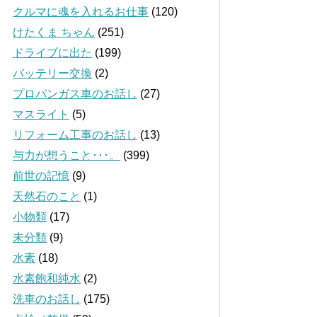
クルマに魂を入れるお仕事
(120)
けたくま ちゃん
(251)
ドライブに出た
(199)
バッテリー交換
(2)
プロパンガス車のお話し
(27)
マスライト
(5)
リフォーム工事のお話し
(13)
与力が想うこと･･･。
(399)
前世の記憶
(9)
天然石のこと
(1)
小物類
(17)
未分類
(9)
水素
(18)
水素飽和純水
(2)
洗車のお話し
(175)