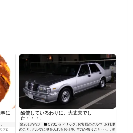
大事に
酷使しているわりに、大丈夫でし
た・・・。
･。
2018/9/20
CY31 セドリック
,
お客様のクルマ
,
お料理
のこと
,
クルマに魂を入れるお仕事
,
与力が想うこと･･･。
,
洗
のブロ