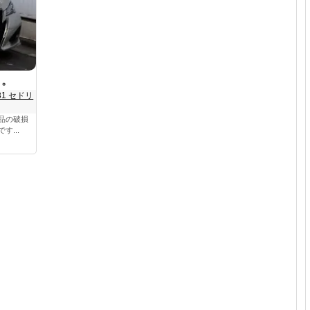
・。
31 セドリ
品の破損
...