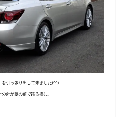
を引っ張り出して来ました(^^)
ーの針が眼の前で躍る姿に、