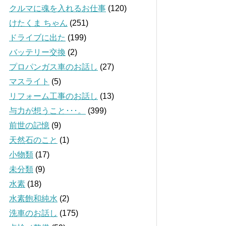
クルマに魂を入れるお仕事
(120)
けたくま ちゃん
(251)
ドライブに出た
(199)
バッテリー交換
(2)
プロパンガス車のお話し
(27)
マスライト
(5)
リフォーム工事のお話し
(13)
与力が想うこと･･･。
(399)
前世の記憶
(9)
天然石のこと
(1)
小物類
(17)
未分類
(9)
水素
(18)
水素飽和純水
(2)
洗車のお話し
(175)