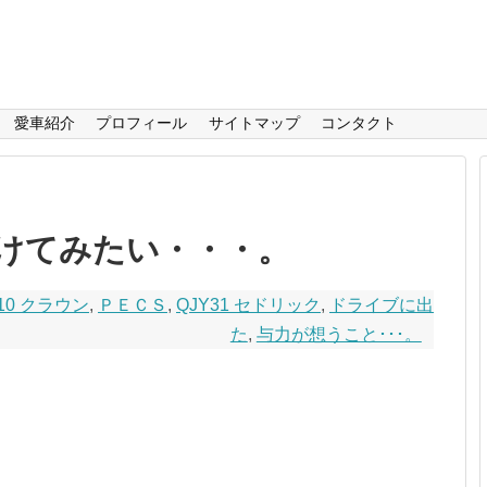
愛車紹介
プロフィール
サイトマップ
コンタクト
けてみたい・・・。
10 クラウン
,
ＰＥＣＳ
,
QJY31 セドリック
,
ドライブに出
た
,
与力が想うこと･･･。