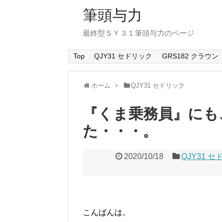
筆頭与力
最終型ＳＹ３１筆頭与力のページ
Top
QJY31 セドリック
GRS182 クラウン
ホーム
QJY31 セドリック
『くま乗務員』にも
た・・・。
2020/10/18
QJY31 
こんばんは。