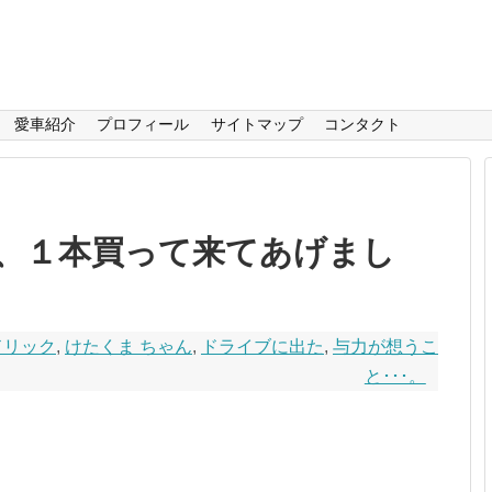
愛車紹介
プロフィール
サイトマップ
コンタクト
、１本買って来てあげまし
セドリック
,
けたくま ちゃん
,
ドライブに出た
,
与力が想うこ
と･･･。