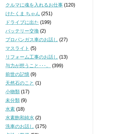
クルマに魂を入れるお仕事
(120)
けたくま ちゃん
(251)
ドライブに出た
(199)
バッテリー交換
(2)
プロパンガス車のお話し
(27)
マスライト
(5)
リフォーム工事のお話し
(13)
与力が想うこと･･･。
(399)
前世の記憶
(9)
天然石のこと
(1)
小物類
(17)
未分類
(9)
水素
(18)
水素飽和純水
(2)
洗車のお話し
(175)