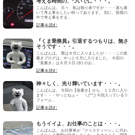
考える時間の、ついでに・・・。
こんばんは。 元々、私は独り者ですが・・・落ち着
いて考え事をしたい時ってあります。 別に、部屋の
中で考え事をする...
記事を読む
『くま乗務員』引退するつもりは、無さ
そうです・・・。
こんばんは。 暦は８月に入りましたが・・・この覚
書きブログは、やっと６月に入りました。 今回の
『覚書き』は６月３日 (水) のお...
記事を読む
神々しく、光り輝いています・・・。
こんばんは。 今回の【覚書き】から、１２月に入り
ます・・・やっとねぇ～ ＼(^^;) 今回入っているリ
フォーム...
記事を読む
もうイイよ、お仕事のことは・・・。
こんばんは。 お仕事車が『クリスティーン』に代わ