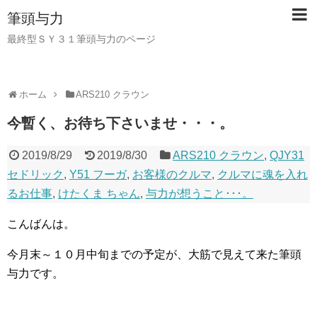
筆頭与力
最終型ＳＹ３１筆頭与力のページ
ホーム
ARS210 クラウン
今暫く、お待ち下さいませ・・・。
2019/8/29
2019/8/30
ARS210 クラウン
,
QJY31
セドリック
,
Y51 フーガ
,
お客様のクルマ
,
クルマに魂を入れ
るお仕事
,
けたくま ちゃん
,
与力が想うこと･･･。
こんばんは。
今月末～１０月中旬までの予定が、大筋で見えて来た筆頭
与力です。