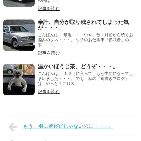
今回は、...
記事を読む
余計、自分が取り残されてしまった気
が・・・。
こんばんは。 最近・・・いや、数ヶ月前から続くお
悩みのタネ・・・。 ウチのお仕事車『影武者』の
事・・・。 ...
記事を読む
温かいほうじ茶、どうぞ・・・。
こんばんは。 １２月に入って、もう中旬になってし
まいました・・・。 でも、私の『覚書きブログ』
は、やっと１２月３...
記事を読む
もう、別に警察官じゃないのに・・・。