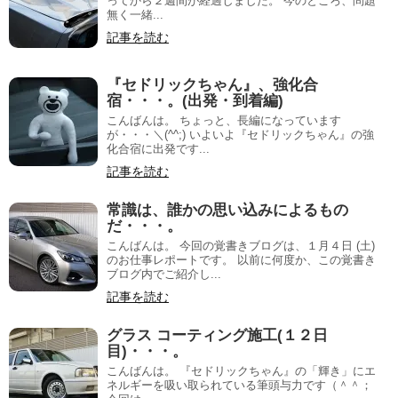
ってから２週間が経過しました。 今のところ、問題
無く一緒...
記事を読む
『セドリックちゃん』、強化合
宿・・・。(出発・到着編)
こんばんは。 ちょっと、長編になっています
が・・・＼(^^;) いよいよ『セドリックちゃん』の強
化合宿に出発です...
記事を読む
常識は、誰かの思い込みによるもの
だ・・・。
こんばんは。 今回の覚書きブログは、１月４日 (土)
のお仕事レポートです。 以前に何度か、この覚書き
ブログ内でご紹介し...
記事を読む
グラス コーティング施工(１２日
目)・・・。
こんばんは。 『セドリックちゃん』の「輝き」にエ
ネルギーを吸い取られている筆頭与力です（＾＾；