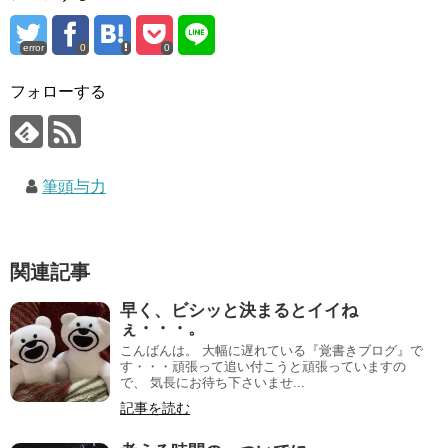
error
0
0
フォローする
筆頭与力
関連記事
早く、ビシッと決まるとイイね
ぇ・・・。
こんばんは。 大幅に遅れている『覚書きブログ』で
す・・・頑張って追い付こうと頑張っていますの
で、 気長にお待ち下さいませ...
記事を読む