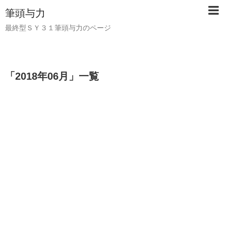
筆頭与力
最終型ＳＹ３１筆頭与力のページ
「
2018年06月
」
一覧