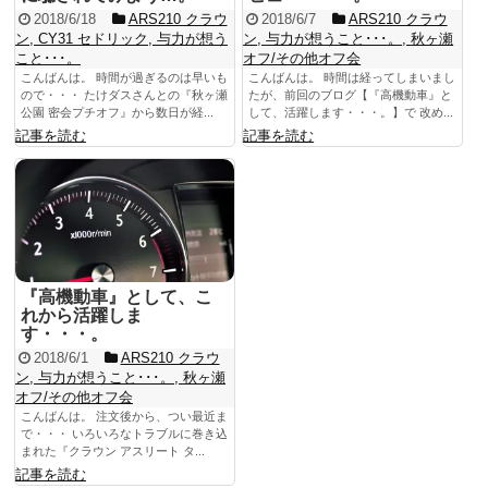
2018/6/18
ARS210 クラウ
2018/6/7
ARS210 クラウ
ン
,
CY31 セドリック
,
与力が想う
ン
,
与力が想うこと･･･。
,
秋ヶ瀬
こと･･･。
オフ/その他オフ会
こんばんは。 時間が過ぎるのは早いも
こんばんは。 時間は経ってしまいまし
ので・・・ たけダスさんとの『秋ヶ瀬
たが、前回のブログ【『高機動車』と
公園 密会プチオフ』から数日が経...
して、活躍します・・・。】で 改め...
記事を読む
記事を読む
『高機動車』として、こ
れから活躍しま
す・・・。
2018/6/1
ARS210 クラウ
ン
,
与力が想うこと･･･。
,
秋ヶ瀬
オフ/その他オフ会
こんばんは。 注文後から、つい最近ま
で・・・ いろいろなトラブルに巻き込
まれた『クラウン アスリート タ...
記事を読む