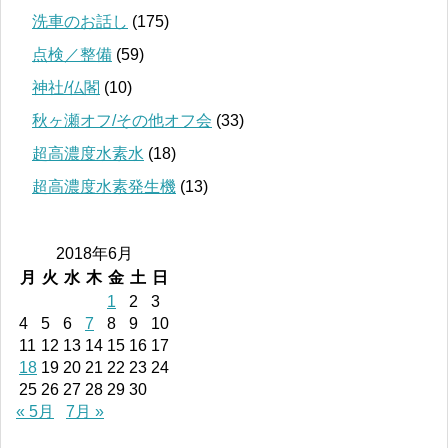
洗車のお話し
(175)
点検／整備
(59)
神社/仏閣
(10)
秋ヶ瀬オフ/その他オフ会
(33)
超高濃度水素水
(18)
超高濃度水素発生機
(13)
2018年6月
月
火
水
木
金
土
日
1
2
3
4
5
6
7
8
9
10
11
12
13
14
15
16
17
18
19
20
21
22
23
24
25
26
27
28
29
30
« 5月
7月 »