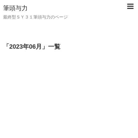
筆頭与力
最終型ＳＹ３１筆頭与力のページ
「
2023年06月
」
一覧