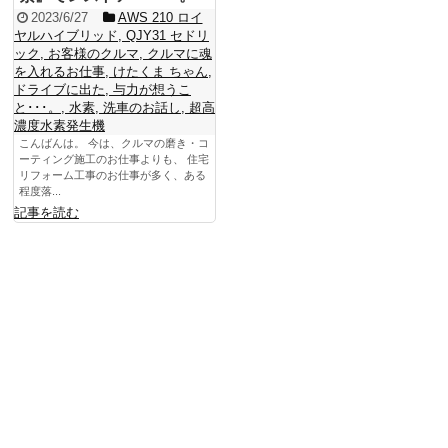
2023/6/27
AWS 210 ロイ
ヤルハイブリッド
,
QJY31 セドリ
ック
,
お客様のクルマ
,
クルマに魂
を入れるお仕事
,
けたくま ちゃん
,
ドライブに出た
,
与力が想うこ
と･･･。
,
水素
,
洗車のお話し
,
超高
濃度水素発生機
こんばんは。 今は、クルマの磨き・コ
ーティング施工のお仕事よりも、 住宅
リフォーム工事のお仕事が多く、ある
程度落...
記事を読む