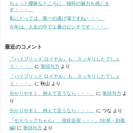
ちょっと曖昧なところに、独特の魅力を感じま
す・・・。
私にとっては、唯一の逃げ場ですね・・・。
今年は、人生の中で１番のピンチです・・・。
最近のコメント
『ハイブリッド ロイヤル』も、スッキリしたでしょ
う・・・。
に
筆頭与力
より
『ハイブリッド ロイヤル』も、スッキリしたでしょ
う・・・。
に
秋山
より
分かりやすく、例えて言うなら・・・。
に
筆頭与力
よ
り
分かりやすく、例えて言うなら・・・。
に
つな
より
『セドリックちゃん』、強化合宿・・・。(出発・到着
編)
に
筆頭与力
より