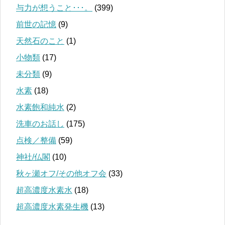
与力が想うこと･･･。
(399)
前世の記憶
(9)
天然石のこと
(1)
小物類
(17)
未分類
(9)
水素
(18)
水素飽和純水
(2)
洗車のお話し
(175)
点検／整備
(59)
神社/仏閣
(10)
秋ヶ瀬オフ/その他オフ会
(33)
超高濃度水素水
(18)
超高濃度水素発生機
(13)