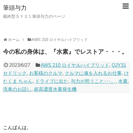
筆頭与力
最終型ＳＹ３１筆頭与力のページ
ホーム
AWS 210 ロイヤルハイブリッド
今の私の身体は、『水素』でレストア・・・。
2023/6/27
AWS 210 ロイヤルハイブリッド
,
QJY31
セドリック
,
お客様のクルマ
,
クルマに魂を入れるお仕事
,
け
たくま ちゃん
,
ドライブに出た
,
与力が想うこと･･･。
,
水素
,
洗車のお話し
,
超高濃度水素発生機
こんばんは。