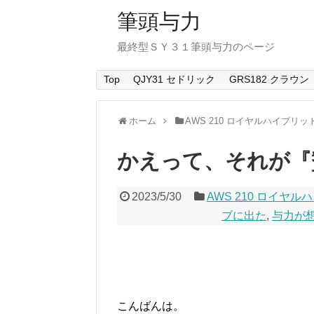
筆頭与力
最終型ＳＹ３１筆頭与力のページ
Top
QJY31 セドリック
GRS182 クラウン
ホーム
AWS 210 ロイヤルハイブリッ
かえって、それが『
2023/5/30
AWS 210 ロイヤ
ブに出た
,
与力が想
こんばんは。