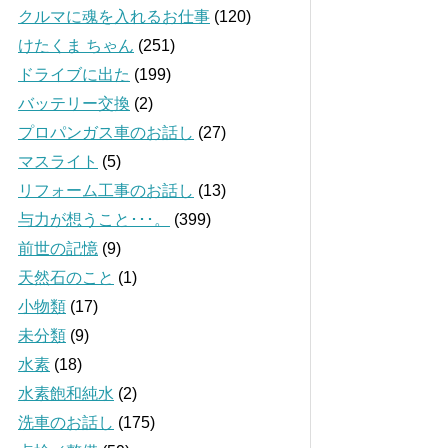
クルマに魂を入れるお仕事
(120)
けたくま ちゃん
(251)
ドライブに出た
(199)
バッテリー交換
(2)
プロパンガス車のお話し
(27)
マスライト
(5)
リフォーム工事のお話し
(13)
与力が想うこと･･･。
(399)
前世の記憶
(9)
天然石のこと
(1)
小物類
(17)
未分類
(9)
水素
(18)
水素飽和純水
(2)
洗車のお話し
(175)