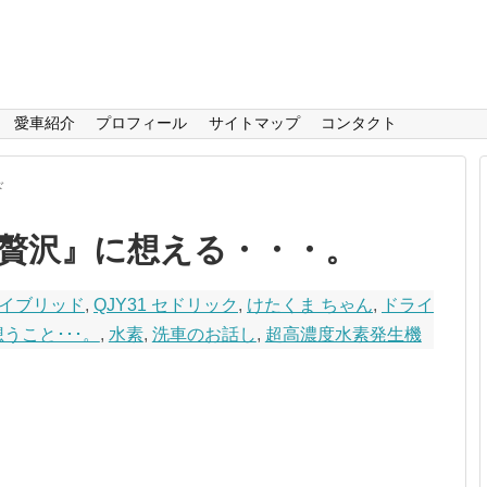
愛車紹介
プロフィール
サイトマップ
コンタクト
ド
贅沢』に想える・・・。
ルハイブリッド
,
QJY31 セドリック
,
けたくま ちゃん
,
ドライ
うこと･･･。
,
水素
,
洗車のお話し
,
超高濃度水素発生機