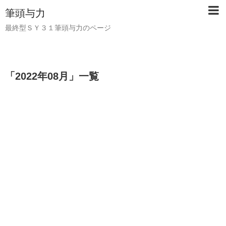
筆頭与力
最終型ＳＹ３１筆頭与力のページ
「
2022年08月
」
一覧