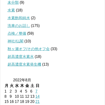
未分類
(9)
水素
(18)
水素飽和純水
(2)
洗車のお話し
(175)
点検／整備
(59)
神社/仏閣
(10)
秋ヶ瀬オフ/その他オフ会
(33)
超高濃度水素水
(18)
超高濃度水素発生機
(13)
2022年8月
月
火
水
木
金
土
日
1
2
3
4
5
6
7
8
9
10
11
12
13
14
15
16
17
18
19
20
21