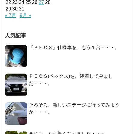
22
23
24
25
26
27
28
29
30
31
« 7月
9月 »
人気記事
『ＰＥＣＳ』仕様車を、もう１台・・・。
ＰＥＣＳ(ペックス)を、装着してみまし
た・・・。
そろそろ、新しいステージに行ってみよう
か・・・。
それも、もう無くなりました・・・。