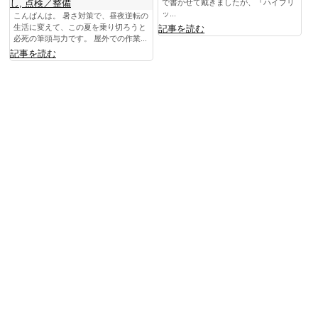
し
,
点検／整備
で書かせて戴きましたが、『ハイブリ
ッ...
こんばんは。 暑さ対策で、昼夜逆転の
生活に変えて、この夏を乗り切ろうと
記事を読む
必死の筆頭与力です。 屋外での作業...
記事を読む