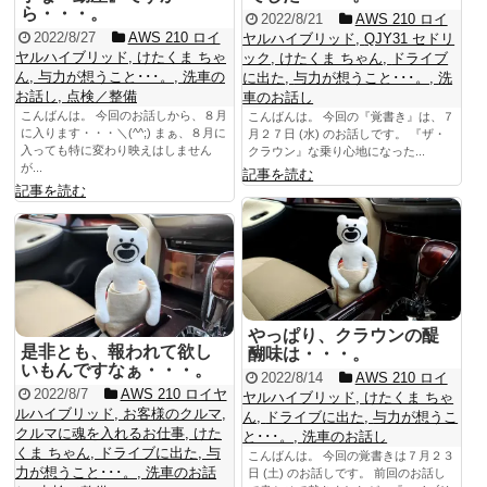
ら・・・。
2022/8/21
AWS 210 ロイ
2022/8/27
AWS 210 ロイ
ヤルハイブリッド
,
QJY31 セドリ
ヤルハイブリッド
,
けたくま ちゃ
ック
,
けたくま ちゃん
,
ドライブ
ん
,
与力が想うこと･･･。
,
洗車の
に出た
,
与力が想うこと･･･。
,
洗
お話し
,
点検／整備
車のお話し
こんばんは。 今回のお話しから、８月
こんばんは。 今回の『覚書き』は、７
に入ります・・・＼(^^;) まぁ、８月に
月２７日 (水) のお話しです。 『ザ・
入っても特に変わり映えはしません
クラウン』な乗り心地になった...
が...
記事を読む
記事を読む
やっぱり、クラウンの醍
是非とも、報われて欲し
醐味は・・・。
いもんですなぁ・・・。
2022/8/14
AWS 210 ロイ
2022/8/7
AWS 210 ロイヤ
ヤルハイブリッド
,
けたくま ちゃ
ルハイブリッド
,
お客様のクルマ
,
ん
,
ドライブに出た
,
与力が想うこ
クルマに魂を入れるお仕事
,
けた
と･･･。
,
洗車のお話し
くま ちゃん
,
ドライブに出た
,
与
こんばんは。 今回の覚書きは７月２３
力が想うこと･･･。
,
洗車のお話
日 (土) のお話しです。 前回のお話し