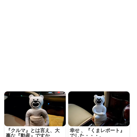
『クルマ』とは言え、大
幸せ 、『くまレポート』
事な『動産』ですか
でした・・・。