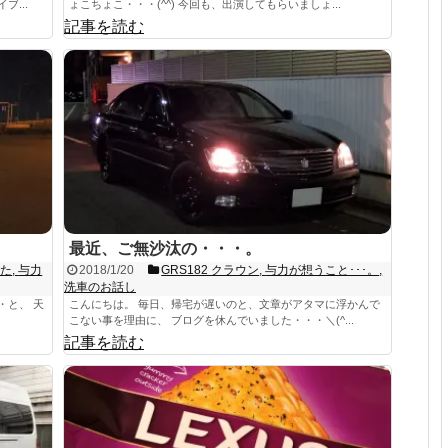
...
ょこちょこ・・・(^^) 今回も、出演してもらいましょ...
記事を読む
最近、ご無沙汰の・・・。
出た
,
与力
2018/1/20
GRS182 クラウン
,
与力が想うこと･･･。
,
洗車のお話し
・と、 天
こんにちは。 毎日、帰宅が遅いのと、文章がアタマに浮かんで
こない事を理由に、 ブログを休んでいました・・・＼(^...
記事を読む