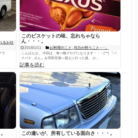
このビスケットの味、忘れちゃなら
ん・・・。
れるお仕
2018/1/11
お料理のこと
,
与力が想うこと･･･。
グで
こんばんは。 今回は、食べ物ブログになります・・・(^^) 『パ
クパク...さん』を羽田空港へ迎えに行った後、 か...
記事を読む
・。
この違いが、所有している面白さ・・・。