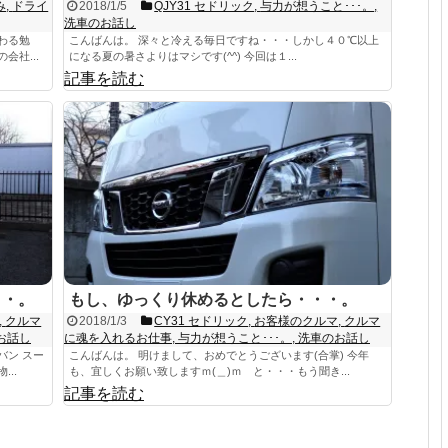
み
,
ドライ
2018/1/5
QJY31 セドリック
,
与力が想うこと･･･。
,
洗車のお話し
わる勉
こんばんは。 深々と冷える毎日ですね・・・しかし４０℃以上
社...
になる夏の暑さよりはマシです(^^) 今回は１...
記事を読む
・・。
もし、ゆっくり休めるとしたら・・・。
,
クルマ
2018/1/3
CY31 セドリック
,
お客様のクルマ
,
クルマ
お話し
に魂を入れるお仕事
,
与力が想うこと･･･。
,
洗車のお話し
バン スー
こんばんは。 明けまして、おめでとうございます(合掌) 今年
..
も、宜しくお願い致しますｍ(＿)ｍ と・・・もう聞き...
記事を読む