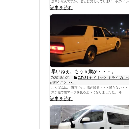
然マシなんですが、 昔とは変わってしまい、夜のドライブ
記事を読む
早いねぇ、もう５歳か・・・。
2018/1/21
QJY31 セドリック
,
ドライブに
が想うこと･･･。
こんばんは。 東京でも、雪が降る・・・降らない・・
気予報で雪マークを見るようになりましたね。 今...
記事を読む