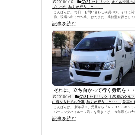
2018/1/10
CY31 セドリック
,
オイル交換の
ブに出た
,
与力が想うこと･･･。
こんばんは。 毎日、お問い合わせや調べ物、それに関
強、現場へ出ての作業、 はたまた、業務監査役としての会
記事を読む
それに、立ち向かって行く勇気を・
2018/1/4
CY31 セドリック
,
お客様のクルマ
に魂を入れるお仕事
,
与力が想うこと･･･。
,
洗車の
こんばんは。 新年早々、元旦から『ＮＶ３５０キャラ
パーロングハイルーフ君』を磨き上げ、 今年最初の大物.
記事を読む