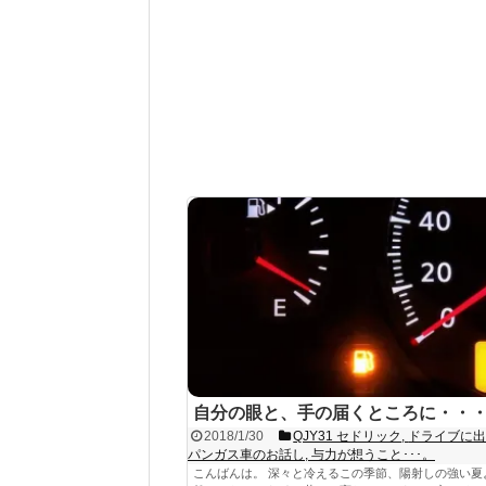
自分の眼と、手の届くところに・・
2018/1/30
QJY31 セドリック
,
ドライブに
パンガス車のお話し
,
与力が想うこと･･･。
こんばんは。 深々と冷えるこの季節、陽射しの強い夏