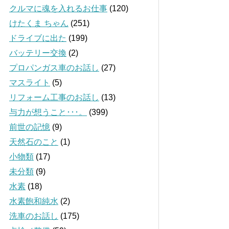
クルマに魂を入れるお仕事
(120)
けたくま ちゃん
(251)
ドライブに出た
(199)
バッテリー交換
(2)
プロパンガス車のお話し
(27)
マスライト
(5)
リフォーム工事のお話し
(13)
与力が想うこと･･･。
(399)
前世の記憶
(9)
天然石のこと
(1)
小物類
(17)
未分類
(9)
水素
(18)
水素飽和純水
(2)
洗車のお話し
(175)