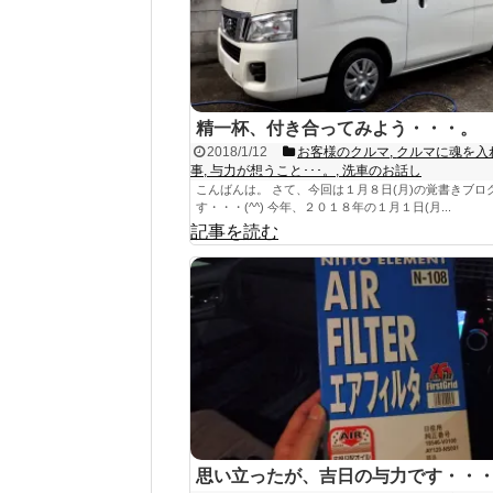
精一杯、付き合ってみよう・・・。
2018/1/12
お客様のクルマ
,
クルマに魂を入
事
,
与力が想うこと･･･。
,
洗車のお話し
こんばんは。 さて、今回は１月８日(月)の覚書きブロ
す・・・(^^) 今年、２０１８年の１月１日(月...
記事を読む
思い立ったが、吉日の与力です・・