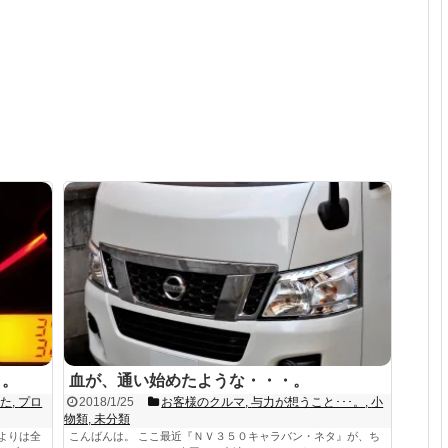
・。
血が、通い始めたような・・・。
出た
,
プロ
2018/1/25
お客様のクルマ
,
与力が想うこと･･･。
,
小
物類
,
未分類
よりは全
こんばんは。 ここ最近『ＮＶ３５０キャラバン・ネタ』が、ち