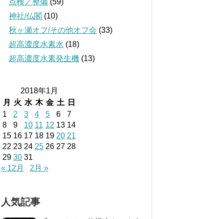
点検／整備
(59)
神社/仏閣
(10)
秋ヶ瀬オフ/その他オフ会
(33)
超高濃度水素水
(18)
超高濃度水素発生機
(13)
2018年1月
月
火
水
木
金
土
日
1
2
3
4
5
6
7
8
9
10
11
12
13
14
15
16
17
18
19
20
21
22
23
24
25
26
27
28
29
30
31
« 12月
2月 »
人気記事