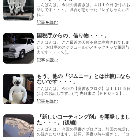
こんばんは。 今回の覚書きは、４月１９日 (日) のお
話しです・・・。 具合が悪かった『レイちゃん』の
代...
記事を読む
国税庁からの、借り物・・・。
こんばんは。 ここ最近の天候不良に左右されてしま
い、 お仕事のスケジュールがメチャクチャな筆頭与
力です・・・＼(...
記事を読む
もう、他の『ジムニー』とは比較になら
ないです・・・。
こんばんは。 今回の【覚書きブログ】は１１月 ５日
(土) のお話しです。(^^) 先月末に【ＰＲＯ－２】...
記事を読む
『新しいコーティング剤』を開発しまし
た・・・。(後編)
こんばんは。 今回の覚書きブログは、前回のお話し
の続きになります。 結局、深夜０時を過ぎて、『コ