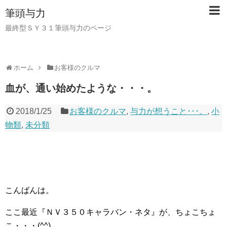
筆頭与力
最終型ＳＹ３１筆頭与力のページ
ホーム
お客様のクルマ
血が、通い始めたような・・・。
2018/1/25
お客様のクルマ
,
与力が想うこと･･･。
,
小
物類
,
未分類
こんばんは。
ここ最近『ＮＶ３５０キャラバン・ネタ』が、ちょこちょ
こ・・・(^^)