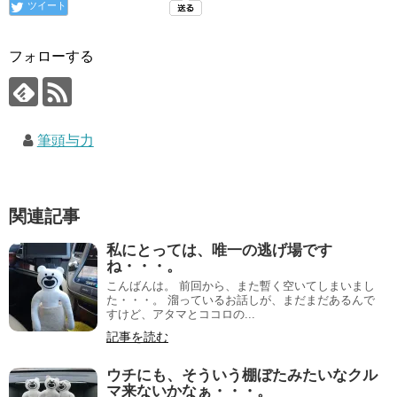
ツイート
フォローする
筆頭与力
関連記事
私にとっては、唯一の逃げ場です
ね・・・。
こんばんは。 前回から、また暫く空いてしまいまし
た・・・。 溜っているお話しが、まだまだあるんで
すけど、アタマとココロの...
記事を読む
ウチにも、そういう棚ぼたみたいなクル
マ来ないかなぁ・・・。