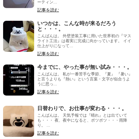
ーティン...
記事を読む
いつかは、こんな時が来るだろう
と・・・。
こんばんは。 外壁塗装工事に用いた世界初の『マス
ライト工法』は着実に完成に向かっています。 イイ
仕上がりになって...
記事を読む
今までに、やった事が無い試み・・・。
こんばんは。 私が一番苦手な季節、『夏』 『暑い』
と言うよりも『熱い』という言葉・文字が似合うよ
うに思っ...
記事を読む
日替わりで、お仕事が変わる・・・。
こんばんは。 天気予報では『晴れ』とは出ていて
も・・・ 夜、夜中になると、ポツポツ・・・雨降
り。 ...
記事を読む