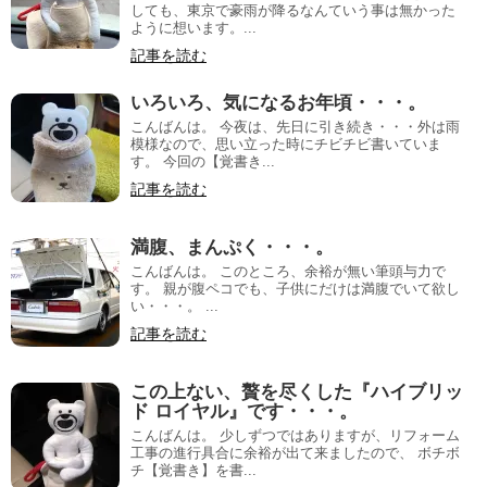
しても、東京で豪雨が降るなんていう事は無かった
ように想います。...
記事を読む
いろいろ、気になるお年頃・・・。
こんばんは。 今夜は、先日に引き続き・・・外は雨
模様なので、思い立った時にチビチビ書いていま
す。 今回の【覚書き...
記事を読む
満腹、まんぷく・・・。
こんばんは。 このところ、余裕が無い筆頭与力で
す。 親が腹ペコでも、子供にだけは満腹でいて欲し
い・・・。 ...
記事を読む
この上ない、贅を尽くした『ハイブリッ
ド ロイヤル』です・・・。
こんばんは。 少しずつではありますが、リフォーム
工事の進行具合に余裕が出て来ましたので、 ボチボ
チ【覚書き】を書...