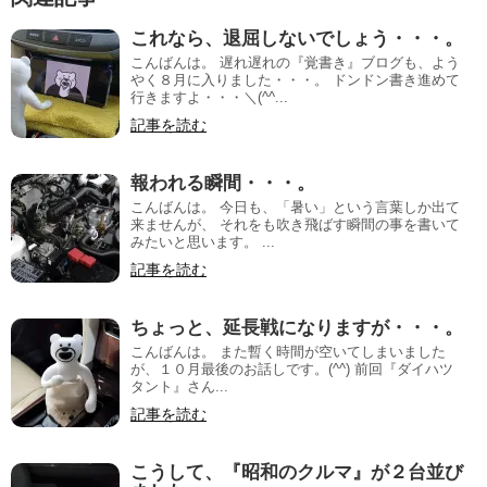
これなら、退屈しないでしょう・・・。
こんばんは。 遅れ遅れの『覚書き』ブログも、よう
やく８月に入りました・・・。 ドンドン書き進めて
行きますよ・・・＼(^^...
記事を読む
報われる瞬間・・・。
こんばんは。 今日も、「暑い」という言葉しか出て
来ませんが、 それをも吹き飛ばす瞬間の事を書いて
みたいと思います。 ...
記事を読む
ちょっと、延長戦になりますが・・・。
こんばんは。 また暫く時間が空いてしまいました
が、１０月最後のお話しです。(^^) 前回『ダイハツ
タント』さん...
記事を読む
こうして、『昭和のクルマ』が２台並び