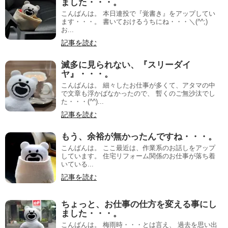
ました・・・。
こんばんは。 本日連投で『覚書き』をアップしてい
ます・・・。 書いておけるうちにね・・・＼(^^;)ゞ
お...
記事を読む
滅多に見られない、『スリーダイ
ヤ』・・・。
こんばんは。 細々したお仕事が多くて、アタマの中
で文章も浮かばなかったので、 暫くのご無沙汰でし
た・・・(^^)...
記事を読む
もう、余裕が無かったんですね・・・。
こんばんは。 ここ最近は、作業系のお話しをアップ
しています。 住宅リフォーム関係のお仕事が落ち着
いている...
記事を読む
ちょっと、お仕事の仕方を変える事にし
ました・・・。
こんばんは。 梅雨時・・・とは言え、 過去を思い出