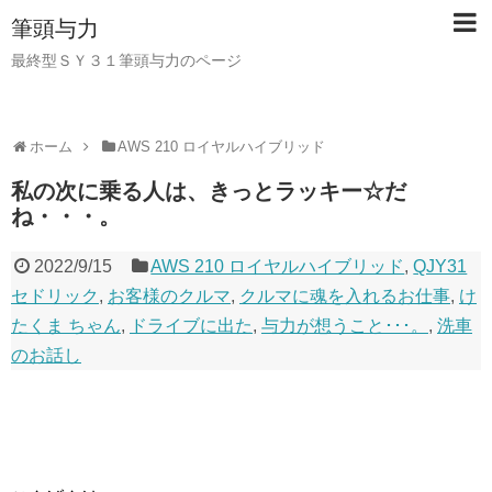
筆頭与力
最終型ＳＹ３１筆頭与力のページ
ホーム
AWS 210 ロイヤルハイブリッド
私の次に乗る人は、きっとラッキー☆だ
ね・・・。
2022/9/15
AWS 210 ロイヤルハイブリッド
,
QJY31
セドリック
,
お客様のクルマ
,
クルマに魂を入れるお仕事
,
け
たくま ちゃん
,
ドライブに出た
,
与力が想うこと･･･。
,
洗車
のお話し