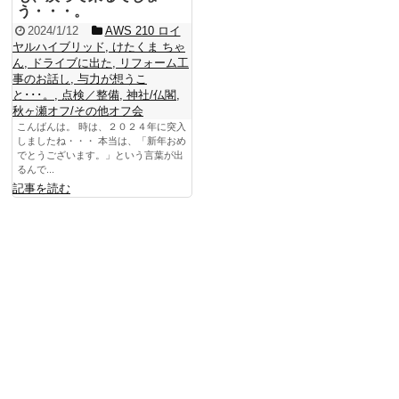
う・・・。
2024/1/12
AWS 210 ロイ
ヤルハイブリッド
,
けたくま ちゃ
ん
,
ドライブに出た
,
リフォーム工
事のお話し
,
与力が想うこ
と･･･。
,
点検／整備
,
神社/仏閣
,
秋ヶ瀬オフ/その他オフ会
こんばんは。 時は、２０２４年に突入
しましたね・・・ 本当は、「新年おめ
でとうございます。」という言葉が出
るんで...
記事を読む