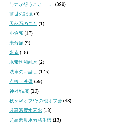
与力が想うこと･･･。
(399)
前世の記憶
(9)
天然石のこと
(1)
小物類
(17)
未分類
(9)
水素
(18)
水素飽和純水
(2)
洗車のお話し
(175)
点検／整備
(59)
神社/仏閣
(10)
秋ヶ瀬オフ/その他オフ会
(33)
超高濃度水素水
(18)
超高濃度水素発生機
(13)