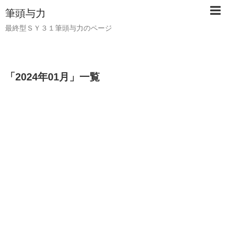
筆頭与力
最終型ＳＹ３１筆頭与力のページ
「
2024年01月
」
一覧