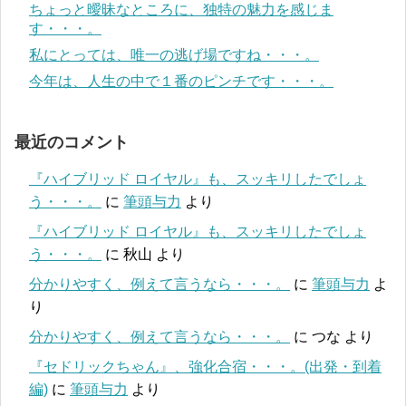
ちょっと曖昧なところに、独特の魅力を感じま
す・・・。
私にとっては、唯一の逃げ場ですね・・・。
今年は、人生の中で１番のピンチです・・・。
最近のコメント
『ハイブリッド ロイヤル』も、スッキリしたでしょ
う・・・。
に
筆頭与力
より
『ハイブリッド ロイヤル』も、スッキリしたでしょ
う・・・。
に
秋山
より
分かりやすく、例えて言うなら・・・。
に
筆頭与力
よ
り
分かりやすく、例えて言うなら・・・。
に
つな
より
『セドリックちゃん』、強化合宿・・・。(出発・到着
編)
に
筆頭与力
より