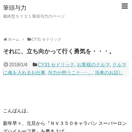
筆頭与力
最終型ＳＹ３１筆頭与力のページ
ホーム
CY31 セドリック
それに、立ち向かって行く勇気を・・・。
2018/1/4
CY31 セドリック
,
お客様のクルマ
,
クルマ
に魂を入れるお仕事
,
与力が想うこと･･･。
,
洗車のお話し
こんばんは。
新年早々、元旦から『ＮＶ３５０キャラバン スーパーロン
グハイルーフ君』を磨き上げ、