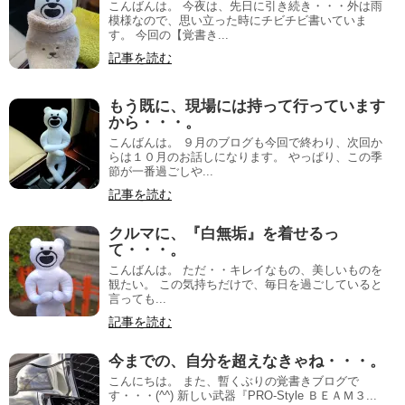
こんばんは。 今夜は、先日に引き続き・・・外は雨
模様なので、思い立った時にチビチビ書いていま
す。 今回の【覚書き...
記事を読む
もう既に、現場には持って行っています
から・・・。
こんばんは。 ９月のブログも今回で終わり、次回か
らは１０月のお話しになります。 やっぱり、この季
節が一番過ごしや...
記事を読む
クルマに、『白無垢』を着せるっ
て・・・。
こんばんは。 ただ・・キレイなもの、美しいものを
観たい。 この気持ちだけで、毎日を過ごしていると
言っても...
記事を読む
今までの、自分を超えなきゃね・・・。
こんにちは。 また、暫くぶりの覚書きブログで
す・・・(^^) 新しい武器『PRO-Style ＢＥＡＭ３...