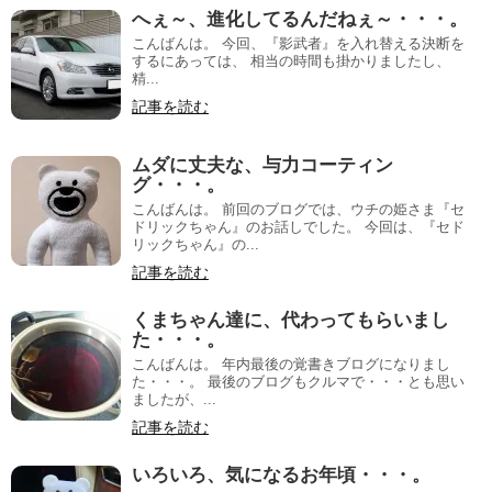
へぇ～、進化してるんだねぇ～・・・。
こんばんは。 今回、『影武者』を入れ替える決断を
するにあっては、 相当の時間も掛かりましたし、
精...
記事を読む
ムダに丈夫な、与力コーティン
グ・・・。
こんばんは。 前回のブログでは、ウチの姫さま『セ
ドリックちゃん』のお話しでした。 今回は、『セド
リックちゃん』の...
記事を読む
くまちゃん達に、代わってもらいまし
た・・・。
こんばんは。 年内最後の覚書きブログになりまし
た・・・。 最後のブログもクルマで・・・とも思い
ましたが、...
記事を読む
いろいろ、気になるお年頃・・・。