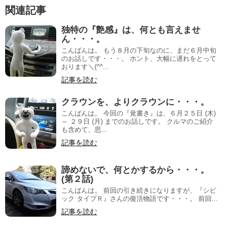
関連記事
独特の『艶感』は、何とも言えませ
ん・・・。
こんばんは。 もう８月の下旬なのに、まだ６月中旬
のお話しです・・・。 ホント、大幅に遅れをとって
おります＼(^^...
記事を読む
クラウンを、よりクラウンに・・・。
こんばんは。 今回の『覚書き』は、６月２５日 (木)
～ ２９日 (月) までのお話しです。 クルマのご紹介
も含めて、思...
記事を読む
諦めないで、何とかするから・・・。
(第２話)
こんばんは。 前回の引き続きになりますが、『シビ
ック タイプＲ』さんの復活物語です・・・。 前回...
記事を読む