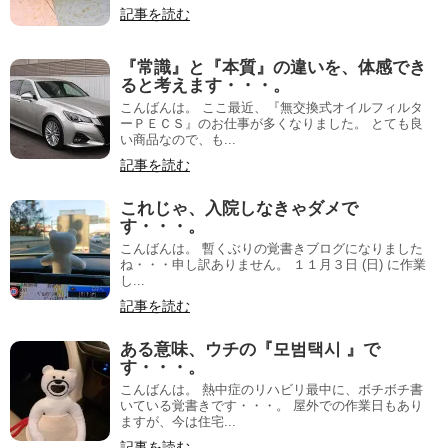
記事を読む
『常識』と『本質』の違いを、体感でき
ると考えます・・・。
こんばんは。 ここ最近、『無交換式オイルフィルタ
ーＰＥＣＳ』のお仕事が多くなりました。 とても良
い商品なので、も...
記事を読む
これじゃ、入院しなきゃダメで
す・・・。
こんばんは。 暫くぶりの覚書きブログになりました
ね・・・申し訳ありません。 １１月３日 (日) に作業
し...
記事を読む
ある意味、ウチの『모범택시 』で
す・・・。
こんばんは。 熱中症のリハビリ最中に、ボチボチ書
いている覚書きです・・・。 屋外での作業日もあり
ますが、今は住宅...
記事を読む