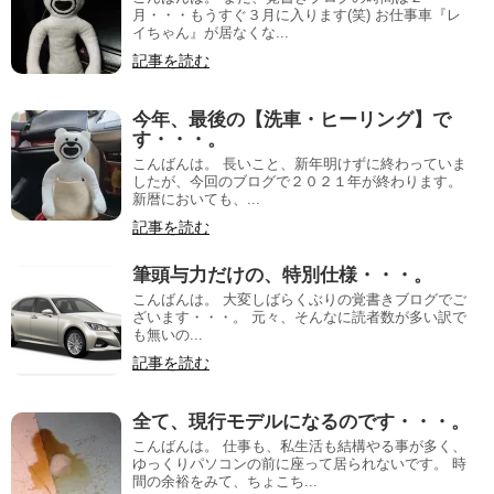
月・・・もうすぐ３月に入ります(笑) お仕事車『レ
イちゃん』が居なくな...
記事を読む
今年、最後の【洗車・ヒーリング】で
す・・・。
こんばんは。 長いこと、新年明けずに終わっていま
したが、今回のブログで２０２１年が終わります。
新暦においても、...
記事を読む
筆頭与力だけの、特別仕様・・・。
こんばんは。 大変しばらくぶりの覚書きブログでご
ざいます・・・。 元々、そんなに読者数が多い訳で
も無いの...
記事を読む
全て、現行モデルになるのです・・・。
こんばんは。 仕事も、私生活も結構やる事が多く、
ゆっくりパソコンの前に座って居られないです。 時
間の余裕をみて、ちょこち...