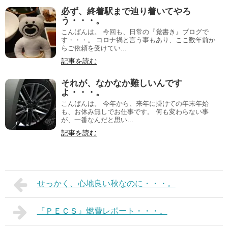
必ず、終着駅まで辿り着いてやろ
う・・・。
こんばんは。 今回も、日常の『覚書き』ブログで
す・・・。 コロナ禍と言う事もあり、ここ数年前か
らご依頼を受けてい...
記事を読む
それが、なかなか難しいんです
よ・・・。
こんばんは。 今年から、来年に掛けての年末年始
も、お休み無しでお仕事です。 何も変わらない事
が、一番なんだと思い...
記事を読む
せっかく、心地良い秋なのに・・・。
『ＰＥＣＳ』燃費レポート・・・。