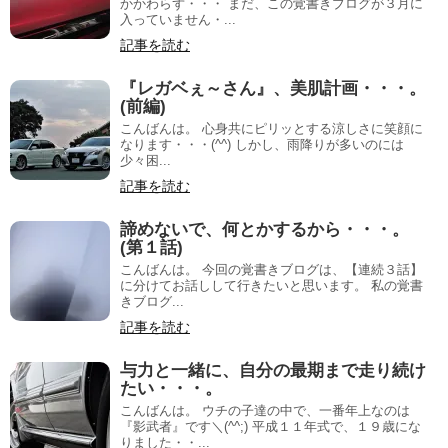
かかわらず・・・ まだ、この覚書きブログが３月に
入っていません・...
記事を読む
『レガベぇ～さん』、美肌計画・・・。
(前編)
こんばんは。 心身共にピリッとする涼しさに笑顔に
なります・・・(^^) しかし、雨降りが多いのには
少々困...
記事を読む
諦めないで、何とかするから・・・。
(第１話)
こんばんは。 今回の覚書きブログは、【連続３話】
に分けてお話しして行きたいと思います。 私の覚書
きブログ...
記事を読む
与力と一緒に、自分の最期まで走り続け
たい・・・。
こんばんは。 ウチの子達の中で、一番年上なのは
『影武者』です＼(^^;) 平成１１年式で、１９歳にな
りました・・...