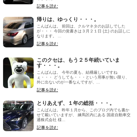
記事を読む
帰りは、ゆっくり・・・。
こんばんは。 前回は、クルマネタのお話しでした
が・・・ 今回の覚書きは３月２１日 (土) のお話しに
なります。 ...
記事を読む
このクセは、もう２５年続いていま
す・・・。
こんばんは。 今年の夏も、結構厳しいですね
ぇ・・・ どうしても・・・という用事が無い限り、
外に出ないのが一番なんですが、...
記事を読む
とりあえず、１年の総括・・・。
こんばんは。 昨年１月から、このブログ内でも書か
せて戴いていますが、 練馬区内にある 国産自動車交
通株式会社 様...
記事を読む