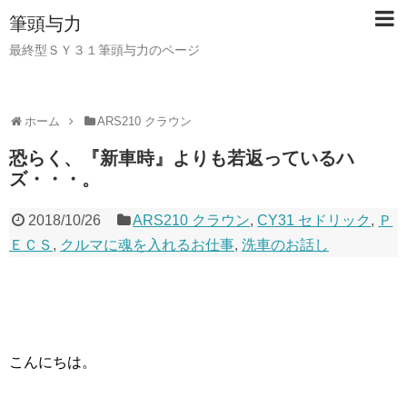
筆頭与力
最終型ＳＹ３１筆頭与力のページ
ホーム
ARS210 クラウン
恐らく、『新車時』よりも若返っているハ
ズ・・・。
2018/10/26
ARS210 クラウン
,
CY31 セドリック
,
Ｐ
ＥＣＳ
,
クルマに魂を入れるお仕事
,
洗車のお話し
こんにちは。