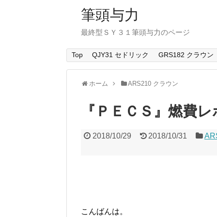
筆頭与力
最終型ＳＹ３１筆頭与力のページ
Top
QJY31 セドリック
GRS182 クラウン
ホーム
ARS210 クラウン
『ＰＥＣＳ』燃費レ
2018/10/29
2018/10/31
AR
こんばんは。