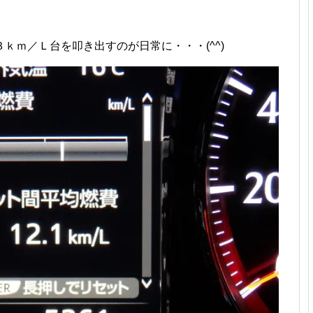
ｋｍ／Ｌ台を叩き出すのが日常に・・・(^^)