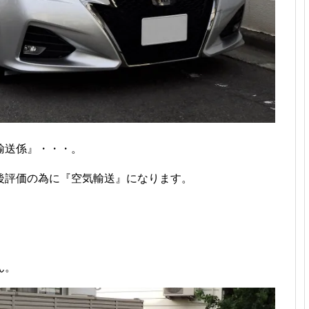
輸送係』・・・。
後評価の為に『空気輸送』になります。
ん。