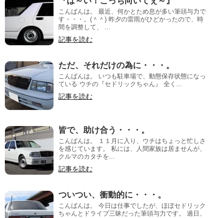
『は～い！こっち向いてぇ～』
こんばんは。 最近、何かとため息が多い筆頭与力で
す・・・。(＾＾) 昨夕の雷雨がひどかったので、時
間を調整して、 ...
記事を読む
ただ、それだけの為に・・・。
こんばんは。 いつも駐車場で、動態保存状態になっ
ている ウチの『セドリックちゃん』 全く...
記事を読む
皆で、助け合う・・・。
こんばんは。 １１月に入り、ウチはちょっと忙しさ
を感じています。 私には、人間家族は居ませんが、
クルマのカタチを...
記事を読む
ついつい、衝動的に・・・。
こんばんは。 今日は仕事でしたが、ほぼセドリック
ちゃんとドライブ三昧だった筆頭与力です。 過日、