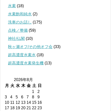
水素
(18)
水素飽和純水
(2)
洗車のお話し
(175)
点検／整備
(59)
神社/仏閣
(10)
秋ヶ瀬オフ/その他オフ会
(33)
超高濃度水素水
(18)
超高濃度水素発生機
(13)
2026年8月
月
火
水
木
金
土
日
1
2
3
4
5
6
7
8
9
10
11
12
13
14
15
16
17
18
19
20
21
22
23