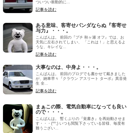
ついつい衝動的に...
記事を読む
ある意味、客寄せパンダならぬ『客寄せ
与力』・・・。
こんばんは。 前回の『プチ 秋ヶ瀬 オフ』では、お
天気に左右されてしまい、 「これは！」と思えるよ
うな、キレイな...
記事を読む
大事なのは、中身よ・・・。
こんばんは。 前回のブログでも書かせて戴きました
が、納車早々『クラウン アスリート ターボ』異音発
生 全...
記事を読む
まぁこの際、電気自動車になっても良い
ので・・・。
こんばんは。 暫くぶりの『覚書き』を再始動させま
す・・・(^^;) いつも閲覧下さっている皆様、毎度有
難うござい...