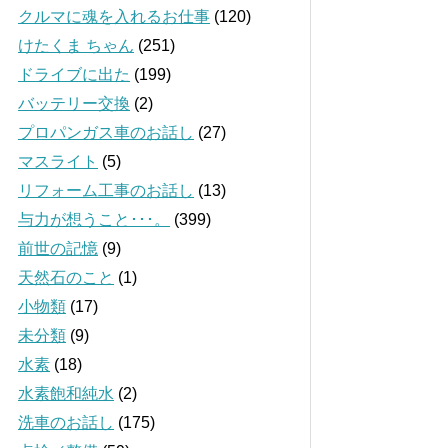
クルマに魂を入れるお仕事
(120)
けたくま ちゃん
(251)
ドライブに出た
(199)
バッテリー交換
(2)
プロパンガス車のお話し
(27)
マスライト
(5)
リフォーム工事のお話し
(13)
与力が想うこと･･･。
(399)
前世の記憶
(9)
天然石のこと
(1)
小物類
(17)
未分類
(9)
水素
(18)
水素飽和純水
(2)
洗車のお話し
(175)